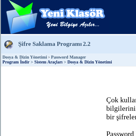
Şifre Saklama Programı
2.2
Dosya & Dizin Yönetimi
Password Manager
>
Program İndir
>
Sistem Araçları
>
Dosya & Dizin Yönetimi
Çok kullan
bilgilerin
bir şifrel
Password