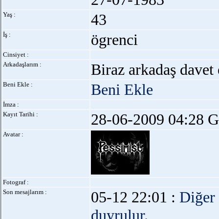
Yaş :
43
İş :
ögrenci
Cinsiyet :
Arkadaşlarım :
Biraz arkadaş davet 
Beni Ekle :
Beni Ekle
İmza :
Kayıt Tarihi :
28-06-2009 04:28 G
Avatar :
Fotograf :
Son mesajlarım :
05-12 22:01 :
Diğer
duyrulur.