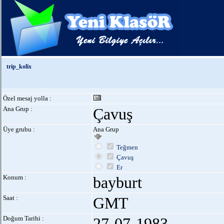
trip_kolix
Özel mesaj yolla :
Ana Grup :
Çavuş
Üye grubu :
Ana Grup
Teğmen
Çavuş
Er
Konum :
bayburt
Saat :
GMT
Doğum Tarihi :
27-07-1983