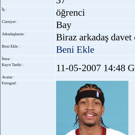
37
İş :
öğrenci
Cinsiyet :
Bay
Arkadaşlarım :
Biraz arkadaş davet 
Beni Ekle :
Beni Ekle
İmza :
Kayıt Tarihi :
11-05-2007 14:48 G
Avatar :
Fotograf :