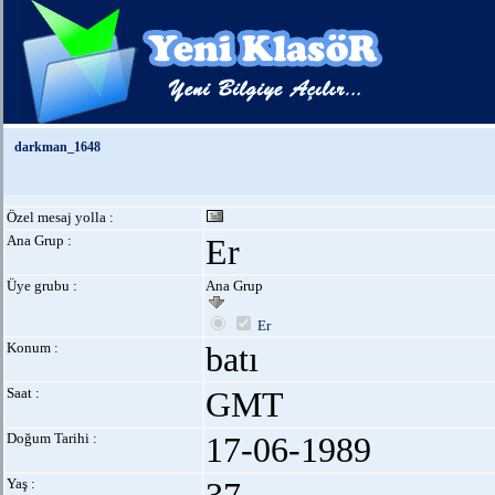
darkman_1648
Özel mesaj yolla :
Ana Grup :
Er
Üye grubu :
Ana Grup
Er
Konum :
batı
Saat :
GMT
Doğum Tarihi :
17-06-1989
Yaş :