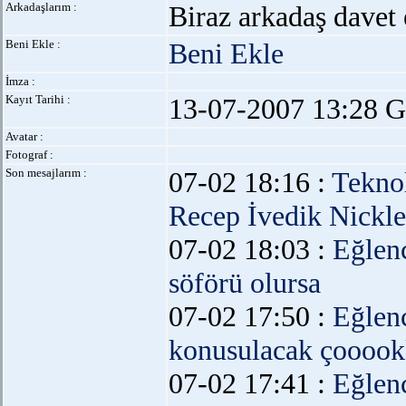
Arkadaşlarım :
Biraz arkadaş davet 
Beni Ekle :
Beni Ekle
İmza :
Kayıt Tarihi :
13-07-2007 13:28 G
Avatar :
Fotograf :
Son mesajlarım :
07-02 18:16 :
Teknol
Recep İvedik Nickle
07-02 18:03 :
Eğlen
söförü olursa
07-02 17:50 :
Eğlen
konusulacak çoooo
07-02 17:41 :
Eğlen