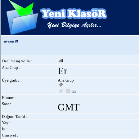
avasin19
Özel mesaj yolla :
Ana Grup :
Er
Üye grubu :
Ana Grup
Er
Konum :
Saat :
GMT
Doğum Tarihi :
Yaş :
İş :
Cinsiyet :