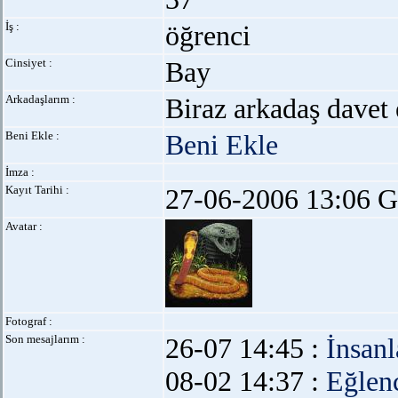
İş :
öğrenci
Cinsiyet :
Bay
Arkadaşlarım :
Biraz arkadaş davet 
Beni Ekle :
Beni Ekle
İmza :
Kayıt Tarihi :
27-06-2006 13:06 G
Avatar :
Fotograf :
Son mesajlarım :
26-07 14:45 :
İnsanl
08-02 14:37 :
Eğlen