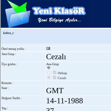
kobra_r
Özel mesaj yolla :
Ana Grup :
Cezalı
Üye grubu :
Ana Grup
Onbaşı
Cezalı
Konum :
Saat :
GMT
Doğum Tarihi :
14-11-1988
Yaş :
37