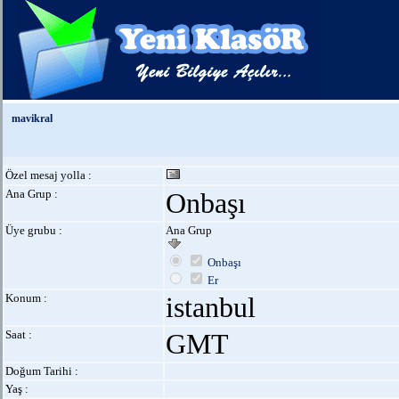
mavikral
Özel mesaj yolla :
Ana Grup :
Onbaşı
Üye grubu :
Ana Grup
Onbaşı
Er
Konum :
istanbul
Saat :
GMT
Doğum Tarihi :
Yaş :