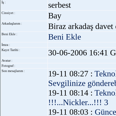
İş :
serbest
Cinsiyet :
Bay
Arkadaşlarım :
Biraz arkadaş davet 
Beni Ekle :
Beni Ekle
İmza :
Kayıt Tarihi :
30-06-2006 16:41 G
Avatar :
Fotograf :
Son mesajlarım :
19-11 08:27 :
Teknol
Sevgilinize göndereb
19-11 08:14 :
Teknol
!!!...Nickler...!!! 3
19-11 08:03 :
Günce