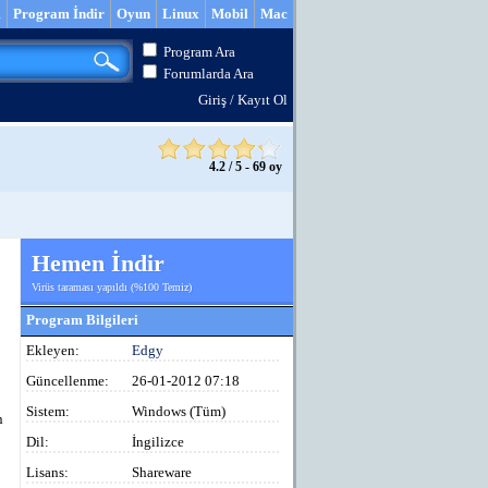
m
Program İndir
Oyun
Linux
Mobil
Mac
Program Ara
Forumlarda Ara
Giriş
/
Kayıt Ol
4.2
/
5
-
69
oy
Hemen İndir
Virüs taraması yapıldı (%100 Temiz)
Program Bilgileri
Ekleyen:
Edgy
Güncellenme:
26-01-2012 07:18
Sistem:
Windows (Tüm)
n
Dil:
İngilizce
Lisans:
Shareware