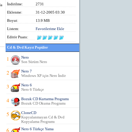
İndirilme:
2731
da
Eklenme:
31-12-2005 03:30
Boyut:
13.9 MB
Listem:
Favorilerime Ekle
Editör Puanı:
Cd & Dvd Kayıt Popüler
1
Nero
Son Sürüm Nero
2
Nero 7
Windows XP için Nero İndir
3
Nero 6
Nero 6 Türkçe
4
Bozuk CD Kurtarma Programı
Bozuk CD Okuma Programı
5
CloneCD
Kopyalanmayan Cd & Dvd
Kopyalama Programı
6
Nero 6 Türkçe Yama