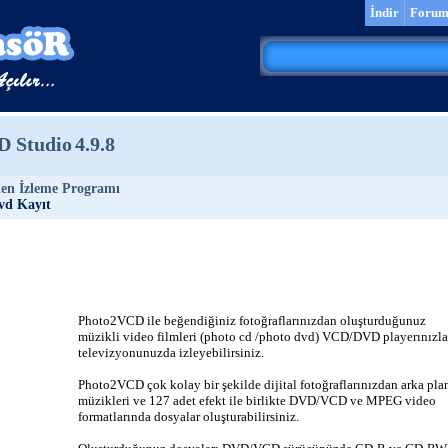
İndir
Foru
D Studio
4.9.8
den İzleme Programı
vd Kayıt
Photo2VCD ile beğendiğiniz fotoğraflarınızdan oluşturduğunuz
müzikli video filmleri (photo cd /photo dvd) VCD/DVD playerınızla
televizyonunuzda izleyebilirsiniz.
Photo2VCD çok kolay bir şekilde dijital fotoğraflarınızdan arka pla
müzikleri ve 127 adet efekt ile birlikte DVD/VCD ve MPEG video
formatlarında dosyalar oluşturabilirsiniz.