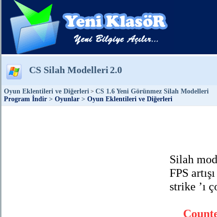
CS Silah Modelleri
2.0
Oyun Eklentileri ve Diğerleri
CS 1.6 Yeni Görünmez Silah Modelleri
>
Program İndir
>
Oyunlar
>
Oyun Eklentileri ve Diğerleri
Silah mod
FPS artış
strike ’ı 
Counte