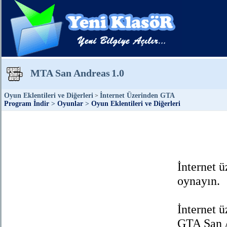
MTA San Andreas
1.0
Oyun Eklentileri ve Diğerleri
İnternet Üzerinden GTA
>
Program İndir
>
Oyunlar
>
Oyun Eklentileri ve Diğerleri
İnternet 
oynayın.
İnternet ü
GTA San A