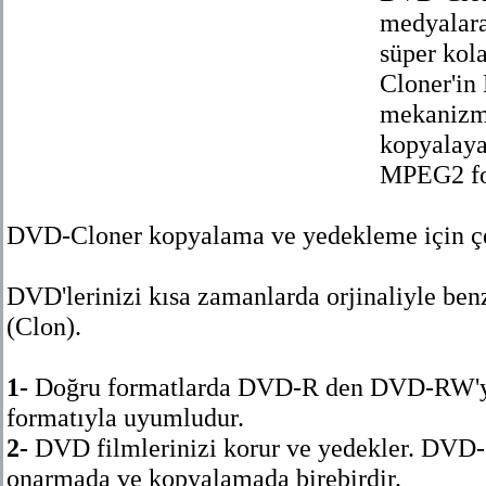
medyalar
süper kol
Cloner'i
mekanizma
kopyalaya
MPEG2 for
DVD-Cloner kopyalama ve yedekleme için çeşi
DVD'lerinizi kısa zamanlarda orjinaliyle benz
(Clon).
1-
Doğru formatlarda DVD-R den DVD-RW'y
formatıyla uyumludur.
2-
DVD filmlerinizi korur ve yedekler. D
onarmada ve kopyalamada birebirdir.