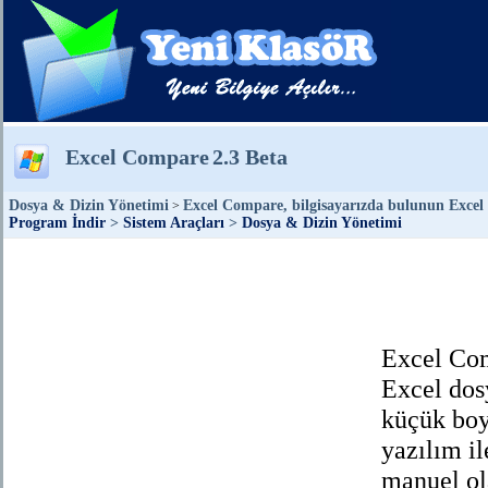
Excel Compare
2.3 Beta
Dosya & Dizin Yönetimi
Excel Compare, bilgisayarızda bulunun Excel 
>
Program İndir
>
Sistem Araçları
>
Dosya & Dizin Yönetimi
Excel Com
Excel dos
küçük boy
yazılım il
manuel ol