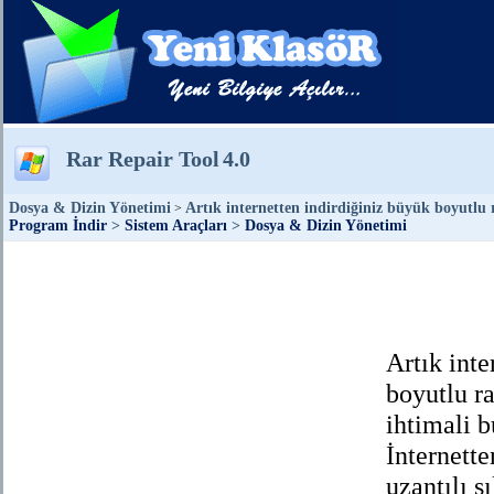
Rar Repair Tool
4.0
Dosya & Dizin Yönetimi
Artık internetten indirdiğiniz büyük boyutlu 
>
Program İndir
>
Sistem Araçları
>
Dosya & Dizin Yönetimi
Artık inte
boyutlu r
ihtimali b
İnternette
uzantılı s