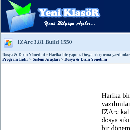
IZArc
3.81 Build 1550
Dosya & Dizin Yönetimi
Harika bir yapım. Dosya sıkıştırma yazılımların
>
Program İndir
>
Sistem Araçları
>
Dosya & Dizin Yönetimi
Harika bi
yazılımlar
IZArc kali
dosya sık
bir dönem