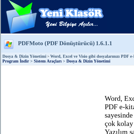
PDFMoto (PDF Dönüştürücü)
1.6.1.1
Dosya & Dizin Yönetimi
Word, Excel ve Visio gibi dosyalarınızı PDF e-
>
Program İndir
>
Sistem Araçları
>
Dosya & Dizin Yönetimi
Word, Exc
PDF e-kit
sayesinde
çok kolay 
Yazılım s