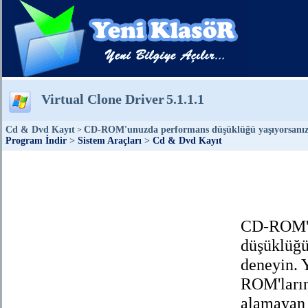
Virtual Clone Driver
5.1.1.1
Cd & Dvd Kayıt
CD-ROM'unuzda performans düşüklüğü yaşıyorsanız b
>
Program İndir
>
Sistem Araçları
>
Cd & Dvd Kayıt
CD-ROM'u
düşüklüğü
deneyin. 
ROM'ların
alamayan 