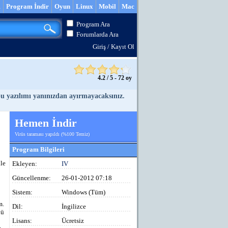
m
Program İndir
Oyun
Linux
Mobil
Mac
Program Ara
Forumlarda Ara
Giriş
/
Kayıt Ol
4.2
/
5
-
72
oy
 bu yazılımı yanınızdan ayırmayacaksınız.
Hemen İndir
Virüs taraması yapıldı (%100 Temiz)
Program Bilgileri
ile
Ekleyen:
IV
Güncellenme:
26-01-2012 07:18
Sistem:
Windows (Tüm)
m.
Dil:
İngilizce
nü
Lisans:
Ücretsiz