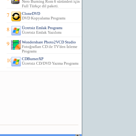
Nero Burning Rom 6 sürümleri için
Full Türkçe dil paketi.
7
CloneDVD
DVD Kopyalama Programı
8
Ücretsiz Emlak Programı
Ücretsiz Emlak Yazılımı
9
Wondershare Photo2VCD Studio
Fotoğrafları CD ile TV'den İzleme
Programı
10
CDBurnerXP
Ücretsiz CD/DVD Yazma Programı