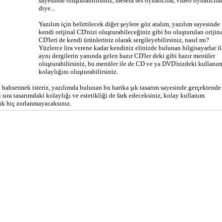
sayesinde oluşturabilirsiniz, mesela ses oynatıcılar, video oynatıcıla
diye...
Yazılım için belirtilecek diğer şeylere göz atalım, yazılım sayesinde
kendi orijinal CD'nizi oluşturabileceğiniz gibi bu oluşturulan orijin
CD'leri de kendi ürünleriniz olarak sergileyebilirsiniz, nasıl mı?
Yüzlerce lira verene kadar kendiniz elinizde bulunan bilgisayarlar il
aynı dergilerin yanında gelen hazır CD'ler deki gibi hazır menüler
oluşturabilirsiniz, bu menüler ile de CD ve ya DVD'nizdeki kullanı
kolaylığını oluşturabilirsiniz.
re bahsetmek isteriz, yazılımda bulunan bu harika şık tasarım sayesinde gerçektende
ıra tasarımdaki kolaylığı ve estetikliği de fark edeceksiniz, kolay kullanım
tık hiç zorlanmayacaksınız.