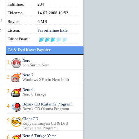
r
İndirilme:
284
Eklenme:
14-07-2008 10:52
al
Boyut:
6 MB
e
Listem:
Favorilerime Ekle
Editör Puanı:
m
Cd & Dvd Kayıt Popüler
1
Nero
Son Sürüm Nero
2
Nero 7
Windows XP için Nero İndir
3
Nero 6
Nero 6 Türkçe
4
Bozuk CD Kurtarma Programı
Bozuk CD Okuma Programı
5
CloneCD
Kopyalanmayan Cd & Dvd
Kopyalama Programı
6
Nero 6 Türkçe Yama