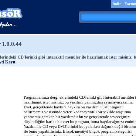
İndir
Foru
r
1.0.0.44
lerindeki CD'lerinki gibi interaktif menüler ile hazırlamak ister misiniz,
vd Kayıt
Programlarınızı dergi eklerindeki CD'lerinki gibi interaktif menüler 
hazırlamak ister misiniz, bu yazılımı yanınızdan ayırmayacaksınız.
Evet, gerçektende haykıra haykıra bu yazılımın üstünlüğünü
belirtmemiz ve üstünde yeteri kadar ayrıntılı bir şekilde araştırma
yapmamız gereken bir yazılımdır bu ve gerçektende seveceğinizi
düşündüğüm harika bir eser bu program, buna bayılacağınıza emini
Yazılım ile CD veya DVD'lerinizi kopyalarken dağınık değil bir me
ile bunu yapabilirsiniz. Birçok menüyü birçok program kategorisi