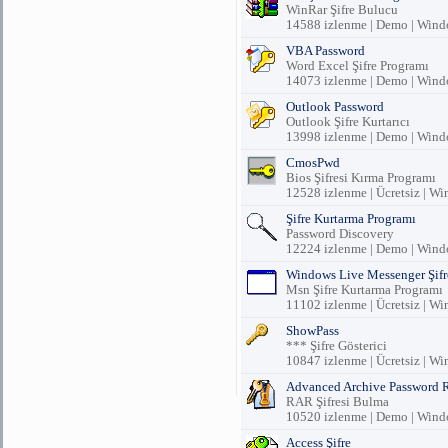
WinRar Şifre Bulucu
14588 izlenme | Demo | Win
VBA Password
Word Excel Şifre Programı
14073 izlenme | Demo | Win
Outlook Password
Outlook Şifre Kurtarıcı
13998 izlenme | Demo | Win
CmosPwd
Bios Şifresi Kırma Programı
12528 izlenme | Ücretsiz | W
Şifre Kurtarma Programı
Password Discovery
12224 izlenme | Demo | Win
Windows Live Messenger Şifre
Msn Şifre Kurtarma Programı
11102 izlenme | Ücretsiz | W
ShowPass
*** Şifre Gösterici
10847 izlenme | Ücretsiz | W
Advanced Archive Password 
RAR Şifresi Bulma
10520 izlenme | Demo | Win
Access Şifre