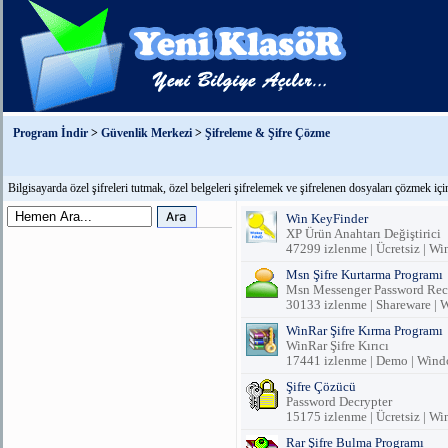
Program İndir
>
Güvenlik Merkezi
>
Şifreleme & Şifre Çözme
Bilgisayarda özel şifreleri tutmak, özel belgeleri şifrelemek ve şifrelenen dosyaları çözmek içi
Win KeyFinder
XP Ürün Anahtarı Değiştirici
47299 izlenme | Ücretsiz | W
Msn Şifre Kurtarma Programı
Msn Messenger Password Rec
30133 izlenme | Shareware |
WinRar Şifre Kırma Programı
WinRar Şifre Kırıcı
17441 izlenme | Demo | Win
Şifre Çözücü
Password Decrypter
15175 izlenme | Ücretsiz | W
Rar Şifre Bulma Programı