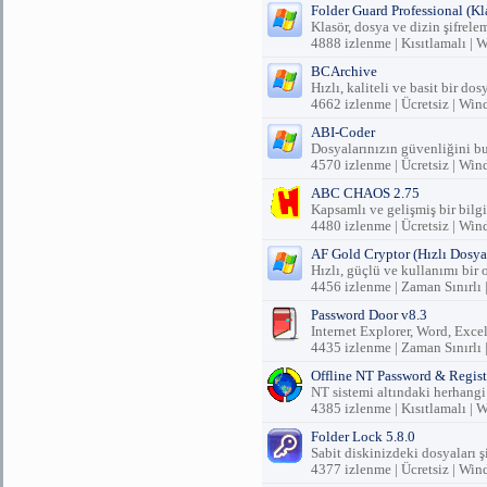
Folder Guard Professional (Kl
Klasör, dosya ve dizin şifrel
4888 izlenme | Kısıtlamalı |
BCArchive
Hızlı, kaliteli ve basit bir do
4662 izlenme | Ücretsiz | Wi
ABI-Coder
Dosyalarınızın güvenliğini bu 
4570 izlenme | Ücretsiz | Wi
ABC CHAOS 2.75
Kapsamlı ve gelişmiş bir bilgi
4480 izlenme | Ücretsiz | Wi
AF Gold Cryptor (Hızlı Dosya 
Hızlı, güçlü ve kullanımı bir 
4456 izlenme | Zaman Sınırlı
Password Door v8.3
Internet Explorer, Word, Excel
4435 izlenme | Zaman Sınırlı
Offline NT Password & Regis
NT sistemi altındaki herhangi b
4385 izlenme | Kısıtlamalı |
Folder Lock 5.8.0
Sabit diskinizdeki dosyaları şi
4377 izlenme | Ücretsiz | Wi