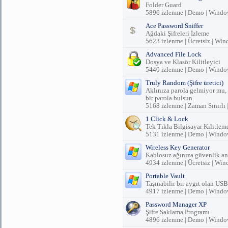
Folder Guard
5896 izlenme | Demo | Windo
Ace Password Sniffer
Ağdaki Şifreleri İzleme
5623 izlenme | Ücretsiz | Wi
Advanced File Lock
Dosya ve Klasör Kilitleyici
5440 izlenme | Demo | Windo
Truly Random (Şifre üretici)
Aklınıza parola gelmiyor mu,
bir parola bulsun.
5168 izlenme | Zaman Sınırlı
1 Click & Lock
Tek Tıkla Bilgisayar Kilitlem
5131 izlenme | Demo | Windo
Wireless Key Generator
Kablosuz ağınıza güvenlik ana
4934 izlenme | Ücretsiz | Wi
Portable Vault
Taşınabilir bir aygıt olan USB 
4917 izlenme | Demo | Wind
Password Manager XP
Şifre Saklama Programı
4896 izlenme | Demo | Windo