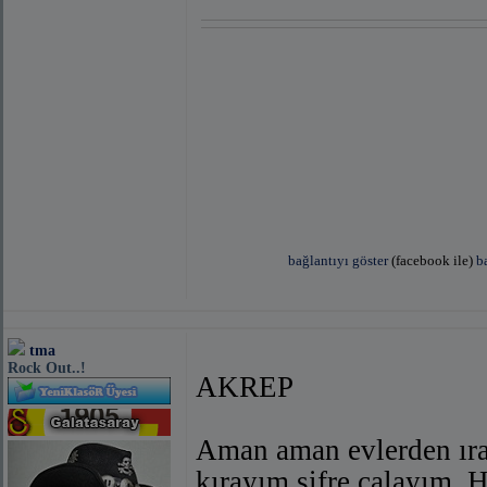
bağlantıyı göster
(facebook ile)
b
[left]
tma
Rock Out..!
AKREP
Aman aman evlerden ırak
kırayım şifre çalayım. 
bağlantıyı göster
(facebook ile)
bağlantıyı göste