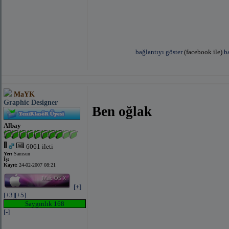
bağlantıyı göster
(facebook ile)
b
[left]
MaYK
Graphic Designer
Ben oğlak
Albay
6061 ileti
Yer:
Samsun
bağlantıyı göster
(facebook ile)
bağlantıyı göste
İş:
Kayıt:
24-02-2007 08:21
[+]
[+3]
[+5]
Saygınlık 168
[-]