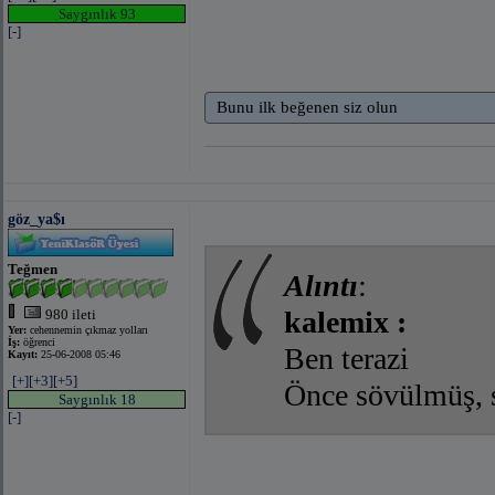
Saygınlık 93
[-]
Bunu ilk beğenen siz olun
göz_ya$ı
Teğmen
Alıntı
:
kalemix :
980 ileti
Yer:
cehennemin çıkmaz yolları
İş:
öğrenci
Ben terazi
Kayıt:
25-06-2008 05:46
[+]
[+3]
[+5]
Önce sövülmüş,
Saygınlık 18
[-]