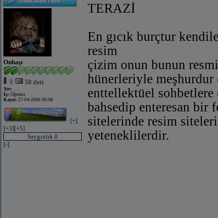
TERAZİ
En gıcık burçtur kendi
resim
bağlantıyı göster
(facebook ile)
bağlantıyı göste
çizim onun bunun resmin
Onbaşı
hünerleriyle meşhurdur d
58 ileti
enttellektüel sohbetlere
Yer:
....
İş:
Öğrenci
Kayıt:
27-04-2006 09:06
bahsedip enteresan bir f
sitelerinde resim sitele
[+]
[+3]
[+5]
yeteneklilerdir.
Saygınlık 0
[-]