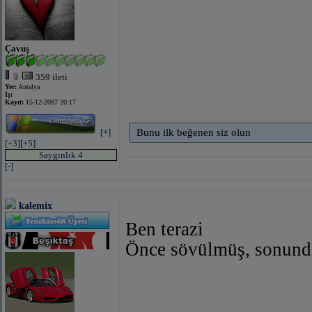
Çavuş
359 ileti
Yer:
Antalya
İş:
Kayıt:
15-12-2007 20:17
[+]
Bunu ilk beğenen siz olun
[+3]
[+5]
Saygınlık 4
[-]
kalemix
Ben terazi
Önce sövülmüş, sonun