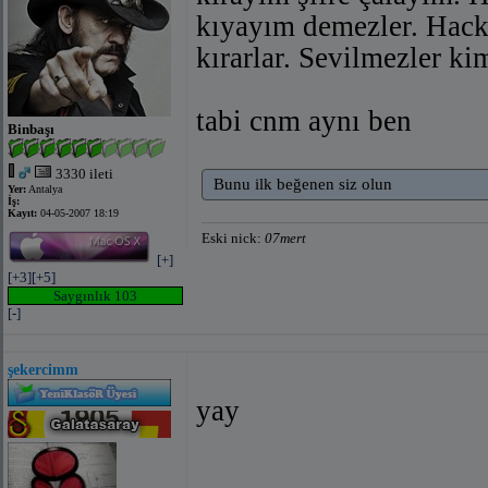
kıyayım demezler. Hack
kırarlar. Sevilmezler kiml
tabi cnm aynı ben
Binbaşı
3330 ileti
Bunu ilk beğenen siz olun
Yer:
Antalya
İş:
Kayıt:
04-05-2007 18:19
Eski nick:
07mert
[+]
[+3]
[+5]
Saygınlık 103
[-]
şekercimm
yay