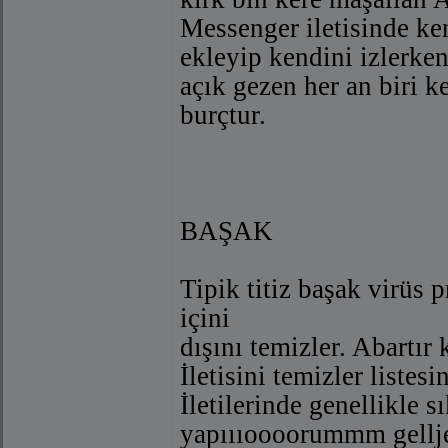
Messenger iletisinde ke
ekleyip kendini izlerke
açık gezen her an biri 
burçtur.
BAŞAK
Tipik titiz başak virüs 
içini
dışını temizler. Abartır 
İletisini temizler listes
İletilerinde genellikle
yapıııoooorummm gellje