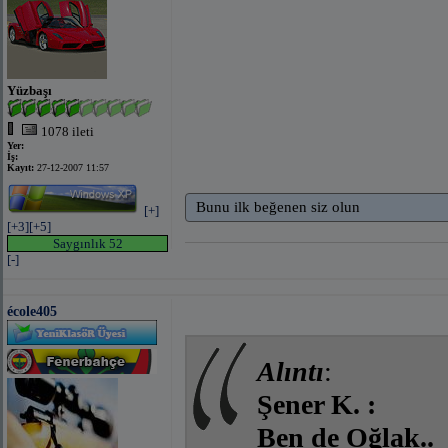
Yüzbaşı
1078 ileti
Yer:
İş:
Kayıt:
27-12-2007 11:57
Bunu ilk beğenen siz olun
[+]
[+3]
[+5]
Saygınlık 52
[-]
école405
Alıntı
:
Şener K. :
Ben de Oğlak..