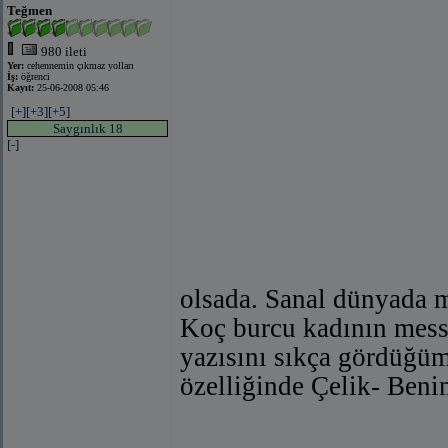
Teğmen
980 ileti
Yer:
cehennemin çıkmaz yolları
İş:
öğrenci
Kayıt:
25-06-2008 05:46
[+]
[+3]
[+5]
Saygınlık 18
[-]
olsada. Sanal dünyada m
Koç burcu kadının mess
yazısını sıkça gördüğüm
özelliğinde Çelik- Beni