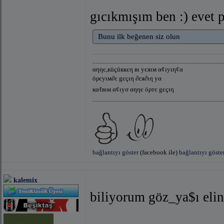
gıcıkmışım ben :) evet
Bunu ilk beğenen siz olun
.......................................................................................
αηηє,кüçüккєη вι уєяιм α¢ıуıη¢α
öρєуιм∂є gєçιη ∂єя∂ιη уα
кαℓвιм α¢ıуσ αηηє öρтє gєçιη
.......................................................................................
bağlantıyı göster
(facebook ile)
bağlantıyı göste
kalemix
biliyorum göz_ya$ı elin