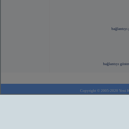
bağlantıyı 
bağlantıyı göste
msn:
dj_enes3895@hotmail.com
Copyright © 2005-2020 Yeni Kla