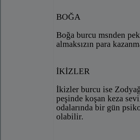
BOĞA
Boğa burcu msnden pek 
almaksızın para kazanma
İKİZLER
İkizler burcu ise Zodya
peşinde koşan keza sevi
odalarında bir gün psiko
olabilir.