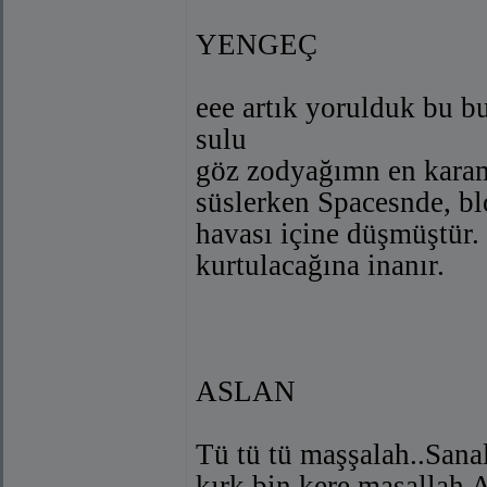
YENGEÇ
eee artık yorulduk bu b
sulu
göz zodyağımn en karams
süslerken Spacesnde, bl
havası içine düşmüştür. B
kurtulacağına inanır.
ASLAN
Tü tü tü maşşalah..Sanal
kırk bin kere maşallah 