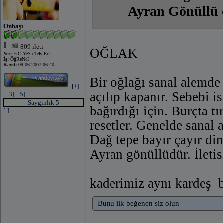
Ayran Gönüllü
Onbaşı
809 ileti
OĞLAK
Yer:
ErCiYeS eTeKlErİ
İş:
ÖğReNcİ
Kayıt:
09-06-2007 06:40
Bir oğlağı sanal alemd
[+]
açılıp kapanır. Sebebi is
[+3]
[+5]
Saygınlık 5
bağırdığı için. Burçta t
[-]
resetler. Genelde sanal
Dağ tepe bayır çayır din
Ayran gönüllüdür. İletisi
kaderimiz aynı kardeş
b
Bunu ilk beğenen siz olun