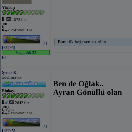
Yüzbaşı
1078 ileti
Yer:
İş:
Kayıt:
27-12-2007 11:57
Bunu ilk beğenen siz olun
[+]
[+3]
[+5]
Saygınlık 52
[-]
Şener K.
xdelimavix
Ben de Oğlak..
Ayran Gönüllü olan
Binbaşı
2642 ileti
Yer:
6
İş:
Öğrenci
Kayıt:
12-05-2007 15:53
[+]
[+3]
[+5]