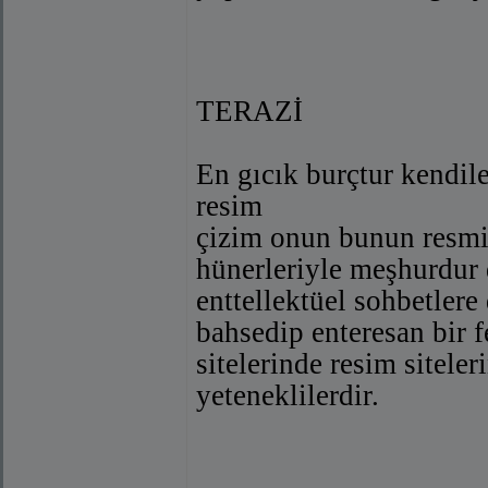
TERAZİ
En gıcık burçtur kendi
resim
çizim onun bunun resmin
hünerleriyle meşhurdur d
enttellektüel sohbetlere
bahsedip enteresan bir f
sitelerinde resim sitele
yeteneklilerdir.