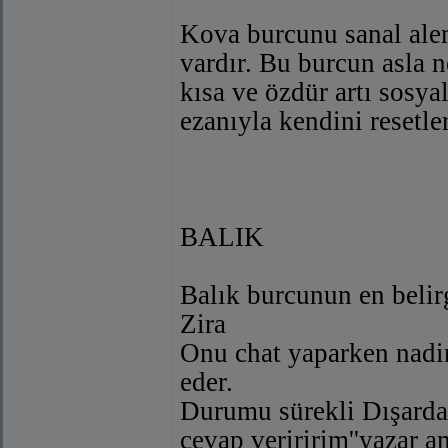
Kova burcunu sanal ale
vardır. Bu burcun asla n
kısa ve özdür artı sosya
ezanıyla kendini resetler
BALIK
Balık burcunun en belir
Zira
Onu chat yaparken nadir
eder.
Durumu sürekli Dışard
cevap veriririm''yazar 