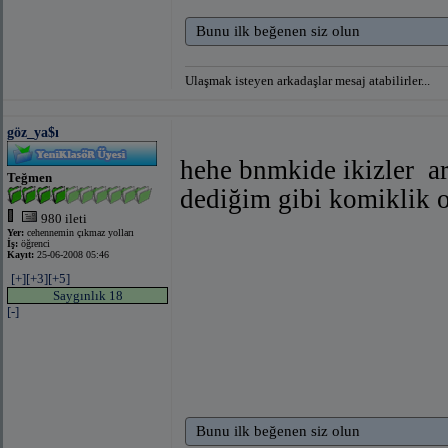
Bunu ilk beğenen siz olun
Ulaşmak isteyen arkadaşlar mesaj atabilirler...
göz_ya$ı
hehe bnmkide ikizler
ar
Teğmen
dediğim gibi komiklik 
980 ileti
Yer:
cehennemin çıkmaz yolları
İş:
öğrenci
Kayıt:
25-06-2008 05:46
[+]
[+3]
[+5]
Saygınlık 18
[-]
Bunu ilk beğenen siz olun