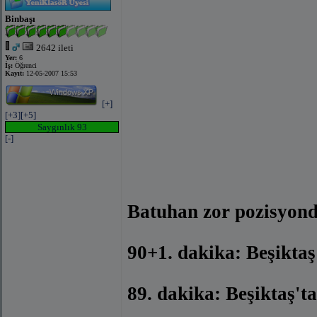
Binbaşı
2642 ileti
Yer:
6
İş:
Öğrenci
Kayıt:
12-05-2007 15:53
[+]
[+3]
[+5]
Saygınlık 93
[-]
Batuhan zor pozisyonda
90+1. dakika: Beşiktaş
89. dakika: Beşiktaş't