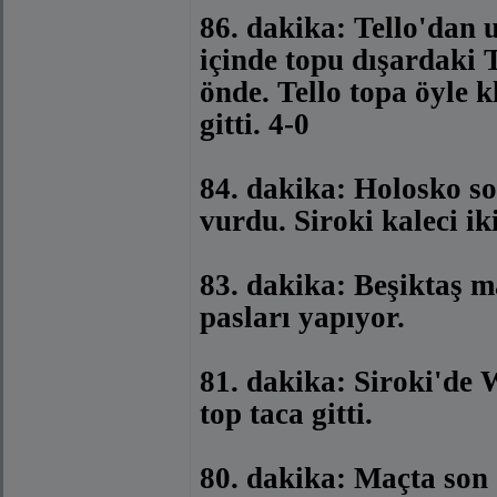
86. dakika: Tello'dan 
içinde topu dışardaki T
önde. Tello topa öyle k
gitti. 4-0
84. dakika: Holosko so
vurdu. Siroki kaleci ik
83. dakika: Beşiktaş m
pasları yapıyor.
81. dakika: Siroki'de 
top taca gitti.
80. dakika: Maçta son