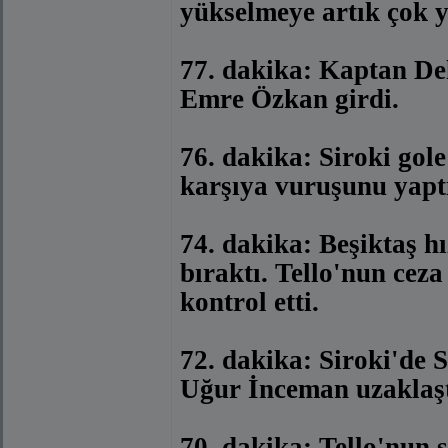
yükselmeye artık çok y
77. dakika: Kaptan De
Emre Özkan girdi.
76. dakika: Siroki gole
karşıya vuruşunu yaptı
74. dakika: Beşiktaş hı
bıraktı. Tello'nun ceza
kontrol etti.
72. dakika: Siroki'de 
Uğur İnceman uzaklaşt
70. dakika: Tello'nun s