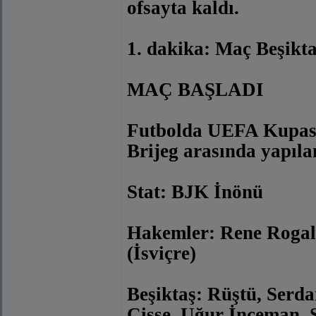
ofsayta kaldı.
1. dakika: Maç Beşikta
MAÇ BAŞLADI
Futbolda UEFA Kupası 
Brijeg arasında yapıla
Stat: BJK İnönü
Hakemler: Rene Rogal
(İsviçre)
Beşiktaş: Rüştü, Serda
Cisse, Uğur İnceman, 