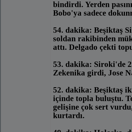
bindirdi. Yerden pasın
Bobo'ya sadece dokun
54. dakika: Beşiktaş S
soldan rakibinden mük
attı. Delgado çekti top
53. dakika: Siroki'de 2
Zekenika girdi, Jose N
52. dakika: Beşiktaş i
içinde topla buluştu. 
gelişine çok sert vurd
kurtardı.