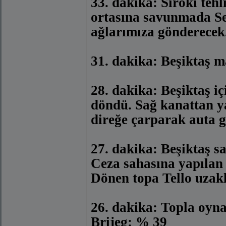
33. dakika: Siroki tehl
ortasına savunmada S
ağlarımıza gönderecek
31. dakika: Beşiktaş m
28. dakika: Beşiktaş iç
döndü. Sağ kanattan y
direğe çarparak auta gi
27. dakika: Beşiktaş s
Ceza sahasına yapılan 
Dönen topa Tello uzakl
26. dakika: Topla oyn
Brijeg: % 39