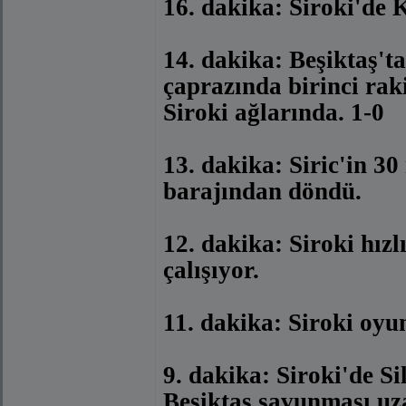
16. dakika: Siroki'de 
14. dakika: Beşiktaş't
çaprazında birinci raki
Siroki ağlarında. 1-0
13. dakika: Siric'in 30
barajından döndü.
12. dakika: Siroki hızl
çalışıyor.
11. dakika: Siroki oyu
9. dakika: Siroki'de Si
Beşiktaş savunması uza