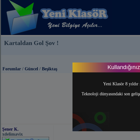
Kartaldan Gol Şov !
Kullandığını
Forumlar
/
Güncel
/
Beşiktaş
Yeni Klasör 8 yıldır 
Teknoloji dünyasındaki son gelişm
Şener K.
xdelimavix