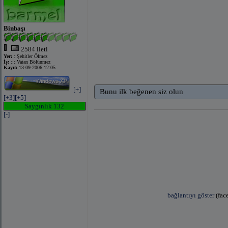
Binbaşı
2584 ileti
Yer:
::Şehitler Ölmez
İş:
::::Vatan Bölünmez
Kayıt:
13-09-2006 12:05
[+]
Bunu ilk beğenen siz olun
[+3]
[+5]
Saygınlık 132
[-]
bağlantıyı göster
(fac