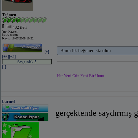
Teğmen
432 ileti
Yer:
Kayseri
İş:
ev tekstli
Kayıt:
16-07-2008 19:22
Bunu ilk beğenen siz olun
[+]
[+3]
[+5]
Saygınlık 5
[-]
Her Yeni Gün Yeni Bir Umut...
barmel
gerçektende saydırmış g