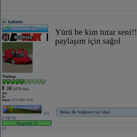
bağlantıyı göster
(facebook 
kalemix
Yürü be kim tutar seni!!
paylaşım için sağol
bağlantıyı göster
(facebook
Yüzbaşı
1078 ileti
bağlantıyı 
Yer:
İş:
Kayıt:
27-12-2007 11:57
Bunu ilk beğenen siz olun
[+]
[+3]
[+5]
Saygınlık 52
[-]