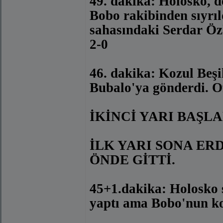
49. dakika: Holosko, d
Bobo rakibinden sıyrıl
sahasındaki Serdar Öz
2-0
46. dakika: Kozul Beşi
Bubalo'ya gönderdi. O
İKİNCİ YARI BAŞLA
İLK YARI SONA ERD
ÖNDE GİTTİ.
45+1.dakika: Holosko s
yaptı ama Bobo'nun kon