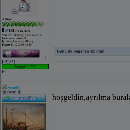
Albay
7836 ileti
Yer:
lere tükürmeyin tükürülcek o
kadar surat varken:D
İş:
de bu benim profilim:)
Kayıt:
13-12-2006 18:56
Bunu ilk beğenen siz olun
[+]
[+3]
[+5]
Saygınlık 776
[-]
venoM
۞.fnym.۞
hoşgeldin,ayrılma bura