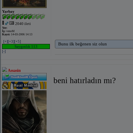
Yarbay
2040 ileti
Yer:
İş:
venoM
Kayıt:
14-03-2006 14:13
[+]
[+3]
[+5]
Bunu ilk beğenen siz olun
Saygınlık 113
[-]
Assasin
beni hatırladın mı?