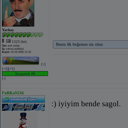
Yarbay
1323 ileti
Bunu ilk beğenen siz olun
Yer:
evet yerim
İş:
yalova müftüsü
Kayıt:
19-10-2006 21:35
[+]
[+3]
[+5]
Saygınlık 88
[-]
FuRKaN216
:) iyiyim bende sagol.