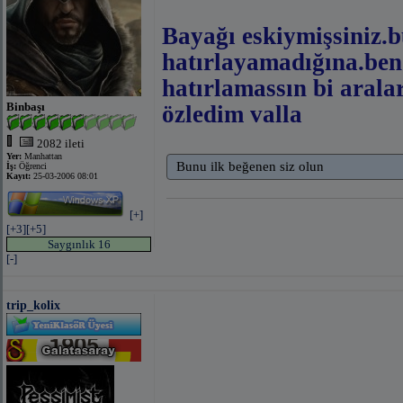
Bayağı eskiymişsiniz.b
hatırlayamadığına.ben 
hatırlamassın bi arala
Binbaşı
özledim valla
2082 ileti
Yer:
Manhattan
Bunu ilk beğenen siz olun
İş:
Öğrenci
Kayıt:
25-03-2006 08:01
[+]
[+3]
[+5]
Saygınlık 16
[-]
trip_kolix