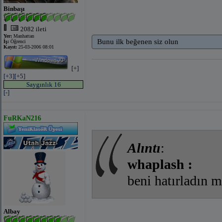
Binbaşı
2082 ileti
Yer:
Manhattan
Bunu ilk beğenen siz olun
İş:
Öğrenci
Kayıt:
25-03-2006 08:01
[+]
[+3]
[+5]
Saygınlık 16
[-]
FuRKaN216
Alıntı
:
whaplash :
beni hatırladın 
Albay