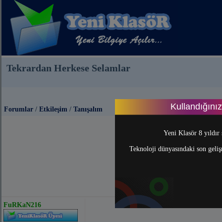
Tekrardan Herkese Selamlar
Kullandığını
Forumlar
/
Etkileşim
/
Tanışalım
Yeni Klasör 8 yıldır 
Teknoloji dünyasındaki son gelişm
FuRKaN216