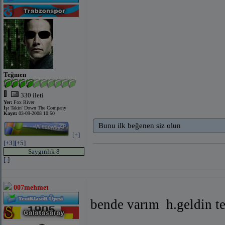
Teğmen
330 ileti
Yer:
Fox River
İş:
Takin' Down The Company
Kayıt:
03-09-2008 10:50
Bunu ilk beğenen siz olun
[+]
[+3]
[+5]
Saygınlık 8
[-]
007mehmet
bende varım
h.geldin t