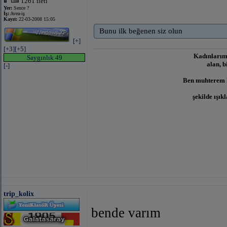
1261 ileti
Yer:
Sence ?
İş:
Avea-iş
Kayıt:
22-03-2008 15:05
Bunu ilk beğenen siz olun
[+]
[+3]
[+5]
Kadınlarımı
Saygınlık 49
alan, b
[-]
Ben muhterem h
şekilde ışık
trip_kolix
bende varım