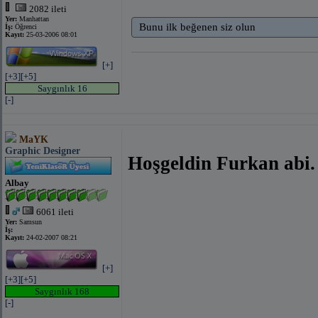
2082 ileti
Yer:
Manhattan
Bunu ilk beğenen siz olun
İş:
Öğrenci
Kayıt:
25-03-2006 08:01
[+]
[+3]
[+5]
Saygınlık 16
[-]
MaYK
Graphic Designer
Hoşgeldin Furkan abi.
Albay
6061 ileti
Yer:
Samsun
İş:
Kayıt:
24-02-2007 08:21
[+]
[+3]
[+5]
Saygınlık 168
[-]