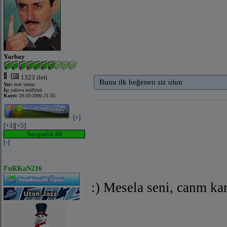
Yarbay
1323 ileti
Bunu ilk beğenen siz olun
Yer:
evet yerim
İş:
yalova müftüsü
Kayıt:
19-10-2006 21:35
[+]
[+3]
[+5]
Saygınlık 88
[-]
FuRKaN216
:) Mesela seni, canm ka