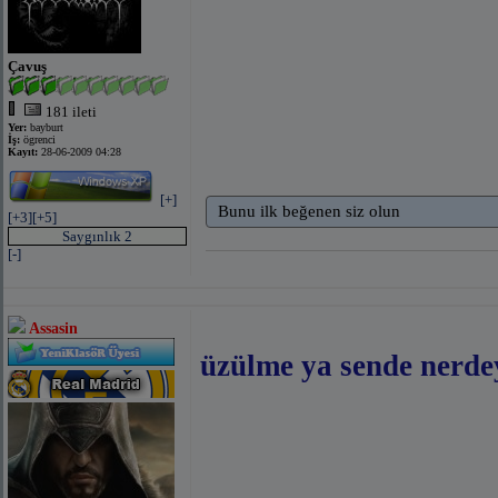
Çavuş
181 ileti
Yer:
bayburt
İş:
ögrenci
Kayıt:
28-06-2009 04:28
[+]
Bunu ilk beğenen siz olun
[+3]
[+5]
Saygınlık 2
[-]
Assasin
üzülme ya sende nerdey