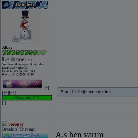
Albay
7836 ileti
Yer:
lere tükürmeyin tükürülcek o
kadar surat varken:D
İş:
de bu benim profilim:)
Kayıt:
13-12-2006 18:56
[+]
Bunu ilk beğenen siz olun
[+3]
[+5]
Saygınlık 776
[-]
boronay
Breakin' Through
A.s ben varım