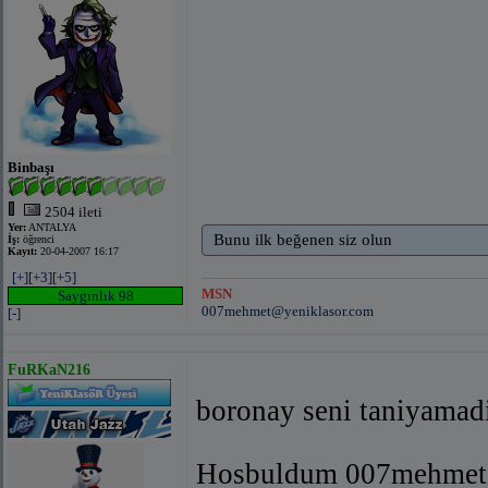
Binbaşı
2504 ileti
Yer:
ANTALYA
Bunu ilk beğenen siz olun
İş:
öğrenci
Kayıt:
20-04-2007 16:17
[+]
[+3]
[+5]
MSN
Saygınlık 98
007mehmet@yeniklasor.com
[-]
FuRKaN216
boronay seni taniyamad
Hosbuldum 007mehmet 