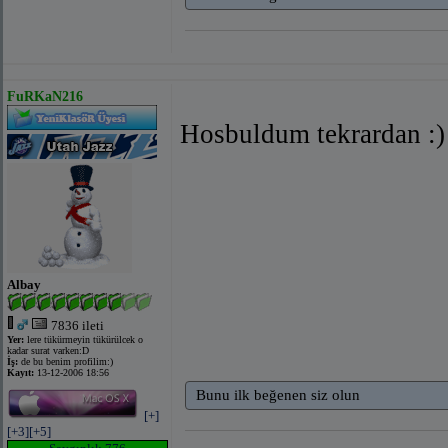
FuRKaN216
Hosbuldum tekrardan :)
Albay
7836 ileti
Yer:
lere tükürmeyin tükürülcek o
kadar surat varken:D
İş:
de bu benim profilim:)
Kayıt:
13-12-2006 18:56
Bunu ilk beğenen siz olun
[+]
[+3]
[+5]