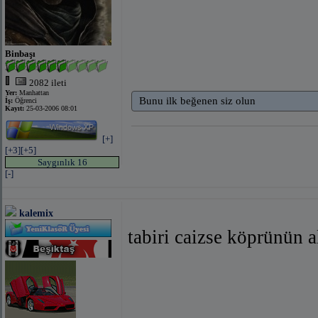
Binbaşı
2082 ileti
Yer:
Manhattan
Bunu ilk beğenen siz olun
İş:
Öğrenci
Kayıt:
25-03-2006 08:01
[+]
[+3]
[+5]
Saygınlık 16
[-]
kalemix
tabiri caizse köprünün a