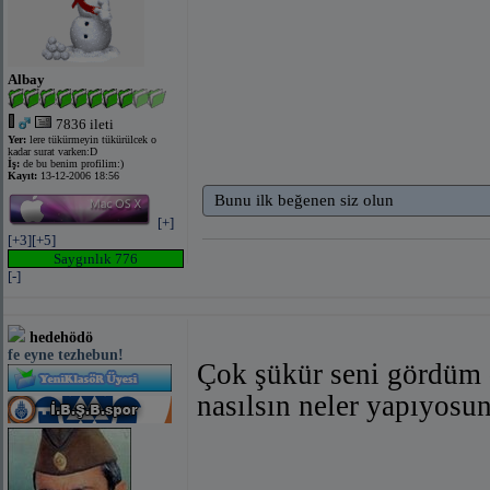
Albay
7836 ileti
Yer:
lere tükürmeyin tükürülcek o
kadar surat varken:D
İş:
de bu benim profilim:)
Kayıt:
13-12-2006 18:56
Bunu ilk beğenen siz olun
[+]
[+3]
[+5]
Saygınlık 776
[-]
hedehödö
fe eyne tezhebun!
Çok şükür seni gördüm d
nasılsın neler yapıyosu