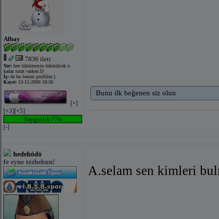
Albay
7836 ileti
Yer:
lere tükürmeyin tükürülcek o
kadar surat varken:D
İş:
de bu benim profilim:)
Kayıt:
13-12-2006 18:56
Bunu ilk beğenen siz olun
[+]
[+3]
[+5]
Saygınlık 776
[-]
hedehödö
fe eyne tezhebun!
A.selam sen kimleri b