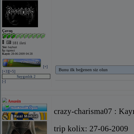
Çavuş
181 ileti
Yer:
bayburt
İş:
ögrenci
Kayıt:
28-06-2009 04:28
[+]
Bunu ilk beğenen siz olun
[+3]
[+5]
Saygınlık 2
[-]
Assasin
crazy-charisma07 : Kay
trip kolix: 27-06-2009