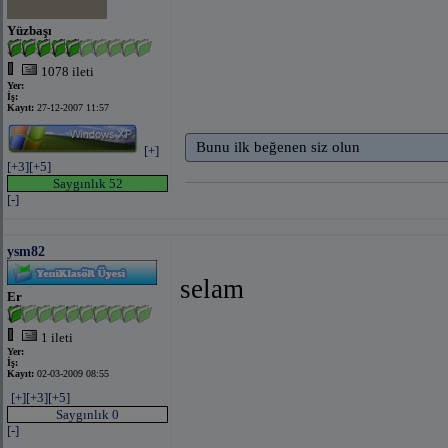
Yüzbaşı
1078 ileti
Yer:
İş:
Kayıt:
27-12-2007 11:57
Bunu ilk beğenen siz olun
[+]
[+3]
[+5]
Saygınlık 52
[-]
ysm82
selam
Er
1 ileti
Yer:
İş:
Kayıt:
02-03-2009 08:55
[+]
[+3]
[+5]
Saygınlık 0
[-]