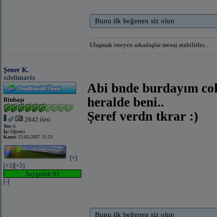
Bunu ilk beğenen siz olun
Ulaşmak isteyen arkadaşlar mesaj atabilirler...
Şener K.
xdelimavix
Abi bnde burdayım co
heralde beni..
Binbaşı
Şeref verdn tkrar :)
2642 ileti
Yer:
6
İş:
Öğrenci
Kayıt:
12-05-2007 15:53
[+]
[+3]
[+5]
Saygınlık 93
[-]
Bunu ilk beğenen siz olun