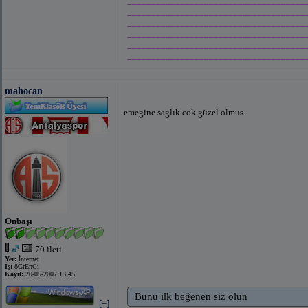
_____________________________________
_____________________________________
_____________________________________
_____________________________________
_____________________________________
_____________________________________
mahocan
emegine saglık cok güzel olmus
Onbaşı
70 ileti
Yer:
İnternet
İş:
öĞrEnCi
Kayıt:
20-05-2007 13:45
Bunu ilk beğenen siz olun
[+]