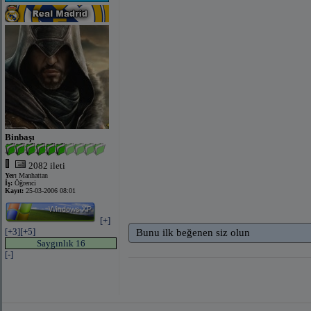
Binbaşı
2082 ileti
Yer:
Manhattan
İş:
Öğrenci
Kayıt:
25-03-2006 08:01
[+]
[+3]
[+5]
Bunu ilk beğenen siz olun
Saygınlık 16
[-]