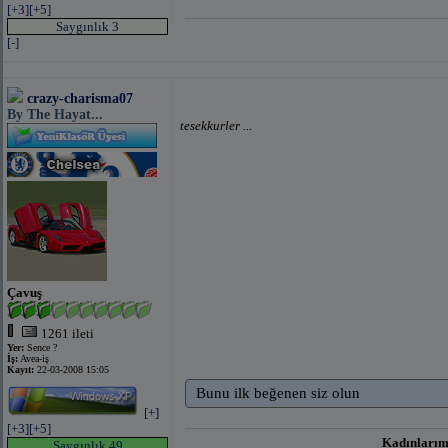
[+3]
[+5]
Saygınlık 3
[-]
crazy-charisma07
By The Hayat...
tesekkurler ...
Çavuş
1261 ileti
Yer:
Sence ?
İş:
Avea-iş
Kayıt:
22-03-2008 15:05
Bunu ilk beğenen siz olun
[+]
[+3]
[+5]
Kadınlarımı
Saygınlık 49