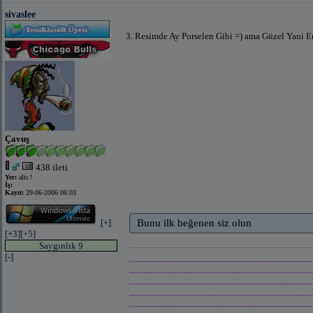
sivaslee
3. Resimde Ay Porselen Gibi =) ama Güzel Yani 
Çavuş
438 ileti
Yer:
altı.!
İş:
Kayıt:
29-06-2006 06:03
[+]
Bunu ilk beğenen siz olun
[+3]
[+5]
Saygınlık 9
[-]
_____________________________________
_____________________________________
_____________________________________
_____________________________________
_____________________________________