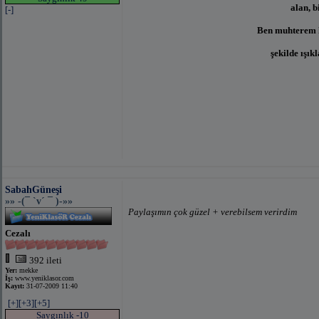
alan, b
[-]
Ben muhterem h
şekilde ışık
SabahGüneşi
»» -(¯ `v´ ¯ )-»»
Paylaşımın çok güzel + verebilsem verirdim
Cezalı
392 ileti
Yer:
mekke
İş:
www.yeniklasor.com
Kayıt:
31-07-2009 11:40
[+]
[+3]
[+5]
Saygınlık -10