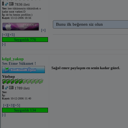
7836 ileti
Yer:
lere tükürmeyin tükürülcek o
kadar surat varken:D
İş:
de bu benim profilim:)
Kayıt:
13-12-2006 18:56
Bunu ilk beğenen siz olun
[+]
[+3]
[+5]
Saygınlık 776
[-]
kdgd_yakup
Ses Etme Sükunet !
Sağol emre paylaşım en senin kadar güzel.
Yüzbaşı
1789 ileti
Yer:
İş:
Kayıt:
10-12-2006 11:40
[+]
[+3]
[+5]
Saygınlık 134
[-]