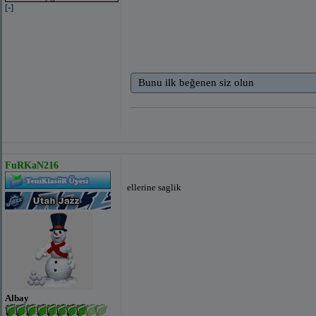
[-]
Bunu ilk beğenen siz olun
FuRKaN216
ellerine saglik
Albay