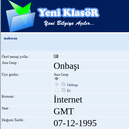
mahocan
Özel mesaj yolla :
Ana Grup :
Onbaşı
Üye grubu :
Ana Grup
Onbaşı
Er
Konum :
İnternet
Saat :
GMT
Doğum Tarihi :
07-12-1995