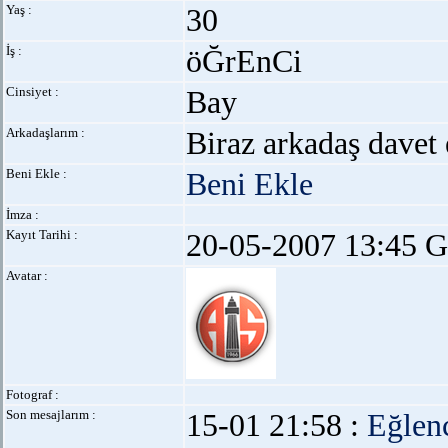
Yaş :
30
İş :
öĞrEnCi
Cinsiyet :
Bay
Arkadaşlarım :
Biraz arkadaş davet 
Beni Ekle :
Beni Ekle
İmza :
Kayıt Tarihi :
20-05-2007 13:45 G
Avatar :
Fotograf :
Son mesajlarım :
15-01 21:58 :
Eğlen