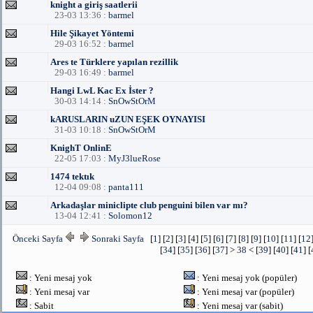
knight a giriş saatlerii
23-03 13:36 :
barmel
Hile Şikayet Yöntemi
29-03 16:52 :
barmel
Ares te Türklere yapılan rezillik
29-03 16:49 :
barmel
Hangi LwL Kac Ex İster ?
30-03 14:14 :
SnOwStOrM
kARUSLARIN uZUN EŞEK OYNAYISI
31-03 10:18 :
SnOwStOrM
KnighT OnlinE
22-05 17:03 :
MyJ3lueRose
1474 tektık
12-04 09:08 :
panta111
Arkadaşlar miniclipte club penguini bilen var mı?
13-04 12:41 :
Solomon12
Önceki Sayfa
Sonraki Sayfa
[
1
] [
2
] [
3
] [
4
] [
5
] [
6
] [
7
] [
8
] [
9
] [
10
] [
11
] [
12
[
34
] [
35
] [
36
] [
37
] >
38
< [
39
] [
40
] [
41
] [
: Yeni mesaj yok
: Yeni mesaj yok (popüler)
: Yeni mesaj var
: Yeni mesaj var (popüler)
: Sabit
: Yeni mesaj var (sabit)