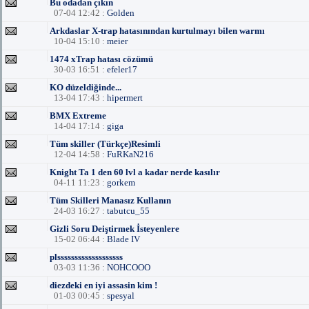
Bu odadan çıkın
07-04 12:42 :
Golden
Arkdaslar X-trap hatasınından kurtulmayı bilen warmı
10-04 15:10 :
meier
1474 xTrap hatası cözümü
30-03 16:51 :
efeler17
KO düzeldiğinde...
13-04 17:43 :
hipermert
BMX Extreme
14-04 17:14 :
giga
Tüm skiller (Türkçe)Resimli
12-04 14:58 :
FuRKaN216
Knight Ta 1 den 60 lvl a kadar nerde kasılır
04-11 11:23 :
gorkem
Tüm Skilleri Manasız Kullanın
24-03 16:27 :
tabutcu_55
Gizli Soru Deiştirmek İsteyenlere
15-02 06:44 :
Blade IV
plsssssssssssssssssss
03-03 11:36 :
NOHCOOO
diezdeki en iyi assasin kim !
01-03 00:45 :
spesyal