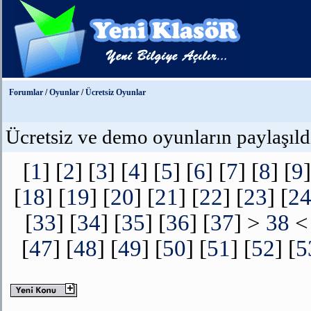
Forumlar
/
Oyunlar
/
Ücretsiz Oyunlar
Ücretsiz ve demo oyunların paylaşıldı
[
1
] [
2
] [
3
] [
4
] [
5
] [
6
] [
7
] [
8
] [
9
]
[
18
] [
19
] [
20
] [
21
] [
22
] [
23
] [
2
[
33
] [
34
] [
35
] [
36
] [
37
] >
38
< 
[
47
] [
48
] [
49
] [
50
] [
51
] [
52
] [
5