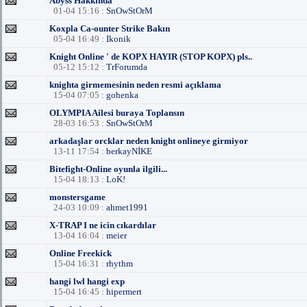
Abyss Hakkında
01-04 15:16 :
SnOwStOrM
Koxpla Ca-ounter Strike Bakın
05-04 16:49 :
Ikonik
Knight Online ' de KOPX HAYIR (STOP KOPX) pls..
05-12 15:12 :
TrForumda
knighta girmemesinin neden resmi açıklama
15-04 07:05 :
gohenka
OLYMPIA Ailesi buraya Toplansın
28-03 16:53 :
SnOwStOrM
arkadaşlar orcklar neden knight onlineye girmiyor
13-11 17:54 :
berkayNİKE
Bitefight-Online oyunla ilgili...
15-04 18:13 :
LoK!
monstersgame
24-03 10:09 :
ahmet1991
X-TRAP I ne icin cıkardılar
13-04 16:04 :
meier
Online Freekick
15-04 16:31 :
rhythm
hangi lwl hangi exp
15-04 16:45 :
hipermert