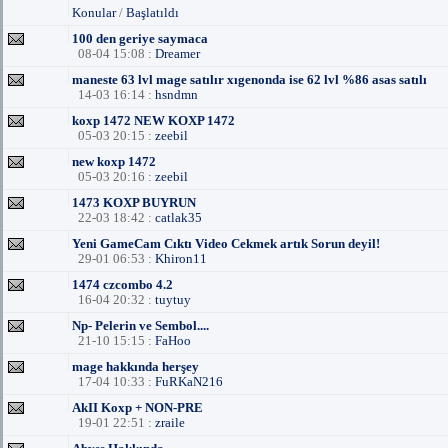
Konular
/
Başlatıldı
100 den geriye saymaca
08-04 15:08 :
Dreamer
maneste 63 lvl mage satılır xıgenonda ise 62 lvl %86 asas satılı
14-03 16:14 :
hsndmn
koxp 1472 NEW KOXP 1472
05-03 20:15 :
zeebil
new koxp 1472
05-03 20:16 :
zeebil
1473 KOXP BUYRUN
22-03 18:42 :
catlak35
Yeni GameCam Cıktı Video Cekmek artık Sorun deyil!
29-01 06:53 :
Khiron11
1474 czcombo 4.2
16-04 20:32 :
tuytuy
Np- Pelerin ve Sembol....
21-10 15:15 :
FaHoo
mage hakkında herşey
17-04 10:33 :
FuRKaN216
AkII Koxp + NON-PRE
19-01 22:51 :
zraile