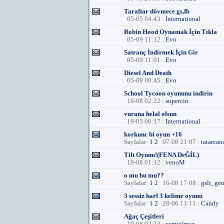
Taraftar dövmece gs,fb
05-05 04:43 :
International
Robin Hood Oynamak İçin Tıkla
05-09 11:12 :
Evo
Satranç İndirmek İçin Gir
05-09 11:01 :
Evo
Diesel And Death
05-09 09:45 :
Evo
School Tycoon oyununu indirin
16-08 02:22 :
supercin
vurana helal olsun
19-05 00:17 :
International
korkunc bi oyun +16
Sayfalar:
1
2
07-08 21:07 :
tatarcan
Tilt Oyunu!(FENA DeĞİL)
19-08 01:12 :
venoM
o mu bu mu??
Sayfalar:
1
2
16-08 17:08 :
gsli_ge
3 sessiz harf 3 kelime oyunu
Sayfalar:
1
2
28-06 13:11 :
Candy
Ağaç Çeşitleri
19-08 02:23 :
cemyilmaz