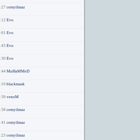
7:27
cemyilmaz
1:12
Evo
1:01
Evo
9:45
Evo
6:30
Evo
1:44
MuHaMMeD
3:10
blackmask
2:59
venoM
2:58
cemyilmaz
6:41
cemyilmaz
2:23
cemyilmaz