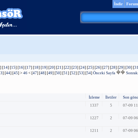
İndir
Foru
] [
14
] [
15
] [
16
] [
17
] [
18
] [
19
] [
20
] [
21
] [
22
] [
23
] [
24
] [
25
] [
26
] [
27
] [
28
] [
29
] [
30
] [
3
43
] [
44
] [
45
] >
46
< [
47
] [
48
] [
49
] [
50
] [
51
] [
52
] [
53
] [
54
]
Önceki Sayfa
Sonraki
İzleme
İletiler
Son gön
1337
5
07-09 1
1227
2
07-09 0
1211
2
07-09 0