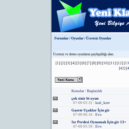
Forumlar
/
Oyunlar
/
Ücretsiz Oyunlar
Ücretsiz ve demo oyunların paylaşıldığı alan.
[
1
] [
2
] [
3
] [
4
] [
5
] [
6
] [
7
] [
8
] [
9
] [
10
] [
11
] [
12
] [
13
[
42
] [
Konular
/
Başlatıldı
çok sinir bi oyun
07-09 05:32 :
kral_kurt
Gazete Uçaklar İçin gir
07-09 06:10 :
Evo
Sır Perdesi Oynamak İçin gir 13+
07-09 05:59 :
Evo