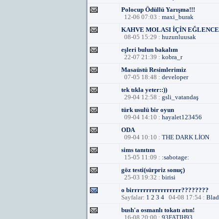
Polocup Ödüllü Yarışma!!!
12-06 07:03 :
maxi_burak
KAHVE MOLASI İÇİN EĞLENCE
08-05 15:29 :
huzunluusak
eşleri bulun bakalım
22-07 21:39 :
kobra_r
Masaüstü Resimlerimiz
07-05 18:48 :
developer
tek tıkla yeter::))
29-04 12:58 :
gsli_vatandaş
türk usulü bir oyun
09-04 14:10 :
hayalet123456
ODA
09-04 10:10 :
THE DARK LİON
sims tanıtım
15-05 11:09 :
:sabotage:
göz testi(sürpriz sonuç)
25-03 19:32 :
birisi
o birrrrrrrrrrrrrrrrr????????
Sayfalar:
1
2
3
4
04-08 17:54 :
Blad
bush'a osmanlı tokatı atın!
16-08 20:00 :
93FATIH93