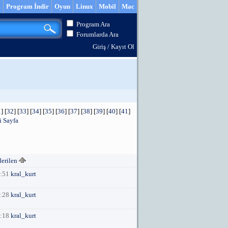
m
Program İndir
Oyun
Linux
Mobil
Mac
Program Ara
Forumlarda Ara
Giriş
/
Kayıt Ol
1
] [
32
] [
33
] [
34
] [
35
] [
36
] [
37
] [
38
] [
39
] [
40
] [
41
]
 Sayfa
derilen
1:51
kral_kurt
6:28
kral_kurt
6:18
kral_kurt