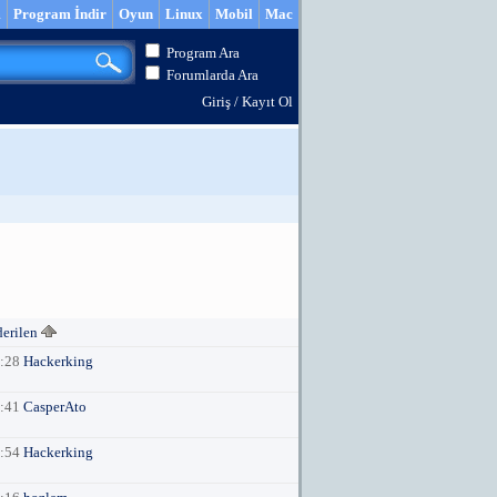
m
Program İndir
Oyun
Linux
Mobil
Mac
Program Ara
Forumlarda Ara
Giriş
/
Kayıt Ol
derilen
3:28
Hackerking
2:41
CasperAto
7:54
Hackerking