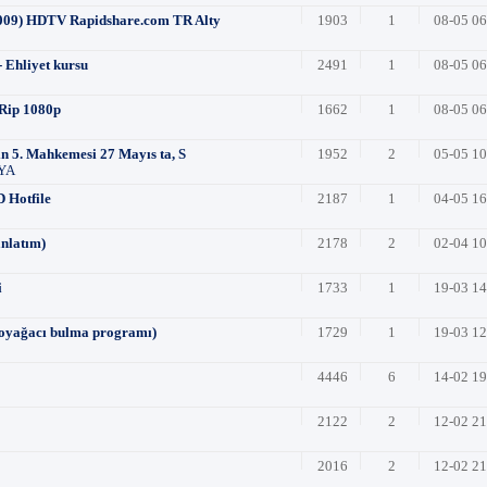
2009) HDTV Rapidshare.com TR Alty
1903
1
08-05 0
 Ehliyet kursu
2491
1
08-05 0
DRip 1080p
1662
1
08-05 0
ın 5. Mahkemesi 27 Mayıs ta, S
1952
2
05-05 1
YA
D Hotfile
2187
1
04-05 1
anlatım)
2178
2
02-04 1
i
1733
1
19-03 1
soyağacı bulma programı)
1729
1
19-03 1
4446
6
14-02 1
2122
2
12-02 2
2016
2
12-02 2