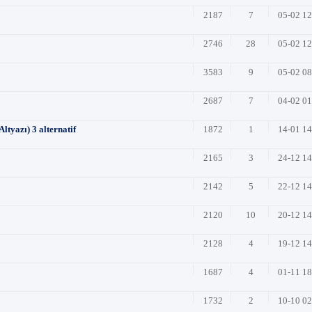
2187
7
05-02 1
2746
28
05-02 1
3583
9
05-02 0
2687
7
04-02 0
tyazı) 3 alternatif
1872
1
14-01 1
2165
3
24-12 1
2142
5
22-12 1
2120
10
20-12 1
2128
4
19-12 1
1687
4
01-11 1
1732
2
10-10 0