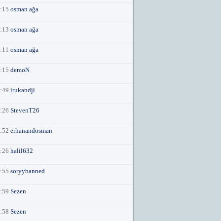
6:15
osman ağa
6:13
osman ağa
6:11
osman ağa
0:15
demoN
6:49
irukandji
0:26
StevenT26
4:52
erhanandosman
2:26
halil632
9:55
soryybanned
1:59
Sezen
1:58
Sezen