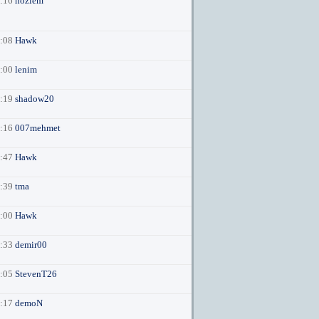
7:16
hozlem
0:08
Hawk
3:00
lenim
1:19
shadow20
3:16
007mehmet
2:47
Hawk
3:39
tma
0:00
Hawk
4:33
demir00
4:05
StevenT26
5:17
demoN