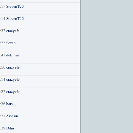
2:17
StevenT26
2:14
StevenT26
8:37
crazyefe
1:22
Sezen
4:41
deliman
4:56
crazyefe
4:14
crazyefe
4:27
crazyefe
4:36
bary
8:21
Assasin
2:39
Ddm