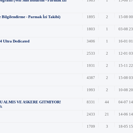
ogramı (Veli Sms Bildirim - Parmak İzi
1983
1
15-08 1
 Bilgilendirme - Parmak İzi Takibi)
1895
2
15-08 0
1803
1
03-08 2
24 Ultra Dedicated
3406
1
16-01 0
2533
2
12-01 0
1931
2
15-11 2
4387
2
15-08 0
1993
2
10-08 2
U ALMIS VE ASKERE GITMIYOR!
8331
44
04-07 1
rk
2433
21
14-06 1
1709
3
18-05 1