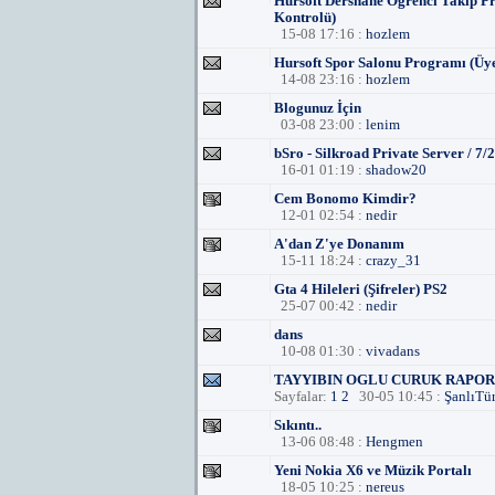
Hursoft Dershane Öğrenci Takip Pr
Kontrolü)
15-08 17:16 :
hozlem
Hursoft Spor Salonu Programı (Üye
14-08 23:16 :
hozlem
Blogunuz İçin
03-08 23:00 :
lenim
bSro - Silkroad Private Server / 7/
16-01 01:19 :
shadow20
Cem Bonomo Kimdir?
12-01 02:54 :
nedir
A'dan Z'ye Donanım
15-11 18:24 :
crazy_31
Gta 4 Hileleri (Şifreler) PS2
25-07 00:42 :
nedir
dans
10-08 01:30 :
vivadans
TAYYIBIN OGLU CURUK RAPOR
Sayfalar:
1
2
30-05 10:45 :
ŞanlıTü
Sıkıntı..
13-06 08:48 :
Hengmen
Yeni Nokia X6 ve Müzik Portalı
18-05 10:25 :
nereus