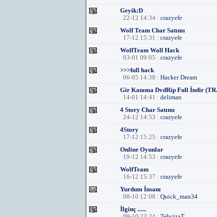
Geyik:D
22-12 14:34 :
crazyefe
Wolf Team Char Satımı
17-12 15:31 :
crazyefe
WolfTeam Wall Hack
03-01 09:05 :
crazyefe
>>>full hack
06-05 14:38 :
Hacker Dream
Gir Kanıma DvdRip Full İndir (TRAl
14-01 14:41 :
deliman
4 Story Char Satımı
24-12 14:53 :
crazyefe
4Story
17-12 15:25 :
crazyefe
Online Oyunlar
19-12 14:53 :
crazyefe
WolfTeam
16-12 15:37 :
crazyefe
Yurdum İnsanı
08-10 12:08 :
Quick_man34
İlginç ......
09-10 23:24 :
TehçizaT