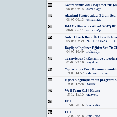
Nostradamus 2012 Kıyamet Yılı (
08-05 06:15 :
osman ağa
Akademi Sürücü adayı Eğitim Seti -
08-05 06:13 :
osman ağa
IMAX - Dinosaurs Alive! (2007) B
08-05 06:11 :
osman ağa
Noter Onaylı Rüya İle Coca Cola n
05-05 05:39 :
NOTER ONAYLI RÜ
Daylight İngilizce Eğitim Seti 70 C
04-05 16:49 :
irukandji
Teamviewer 5 (Resimli ve videolu 
01-04 23:10 :
hayal_et46
Yep Yeni Bir Para Kazanma model
19-03 14:52 :
erhanandosman
kişisel bloğum(haftanın programı 
19-03 12:26 :
halil632
Wolf Team C114 Hatası
18-12 15:15 :
crazyefe
EDIT
12-02 20:16 :
SmokeRa
EDIT
12-02 20:16 :
SmokeRa