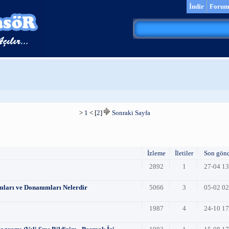
İndir
Foru
>
1
< [
2
]
Sonraki Sayfa
İzleme
İletiler
Son gön
2892
1
27-04 1
ımları ve Donanımları Nelerdir
5066
3
05-02 0
1987
4
24-10 1