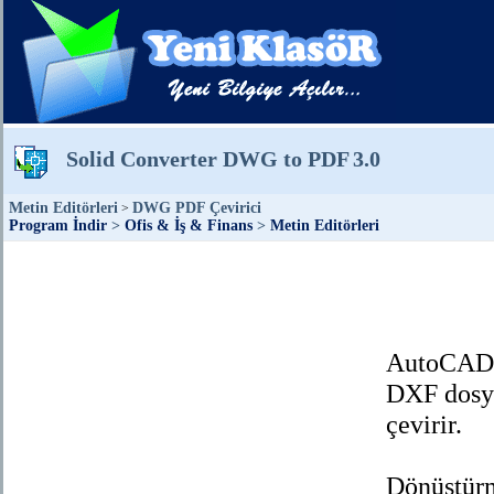
Solid Converter DWG to PDF
3.0
Metin Editörleri
DWG PDF Çevirici
>
Program İndir
>
Ofis & İş & Finans
>
Metin Editörleri
AutoCAD 
DXF dosya
çevirir.
Dönüştürm