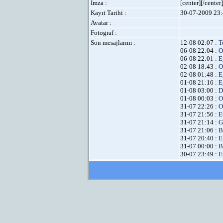
İmza :
[center][/center]
Kayıt Tarihi :
30-07-2009 23:
Avatar :
Fotograf :
Son mesajlarım :
12-08 02:07 :
T
06-08 22:04 :
O
06-08 22:01 :
E
02-08 18:43 :
O
02-08 01:48 :
E
01-08 21:16 :
E
01-08 03:00 :
D
01-08 00:03 :
O
31-07 22:26 :
O
31-07 21:56 :
E
31-07 21:14 :
G
31-07 21:06 :
B
31-07 20:40 :
E
31-07 00:00 :
B
30-07 23:49 :
E