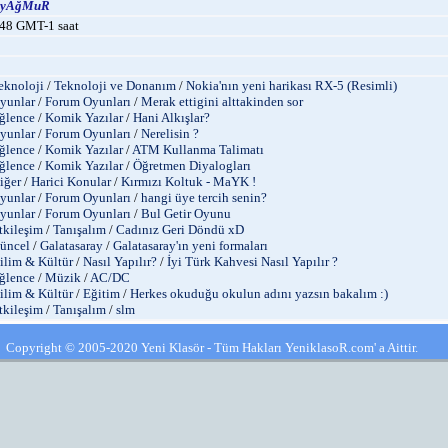
yAğMuR
48 GMT-1 saat
eknoloji
/
Teknoloji ve Donanım
/
Nokia'nın yeni harikası RX-5 (Resimli)
yunlar
/
Forum Oyunları
/
Merak ettigini alttakinden sor
ğlence
/
Komik Yazılar
/
Hani Alkışlar?
yunlar
/
Forum Oyunları
/
Nerelisin ?
ğlence
/
Komik Yazılar
/
ATM Kullanma Talimatı
ğlence
/
Komik Yazılar
/
Öğretmen Diyalogları
iğer
/
Harici Konular
/
Kırmızı Koltuk - MaYK !
yunlar
/
Forum Oyunları
/
hangi üye tercih senin?
yunlar
/
Forum Oyunları
/
Bul Getir Oyunu
tkileşim
/
Tanışalım
/
Cadınız Geri Döndü xD
üncel
/
Galatasaray
/
Galatasaray'ın yeni formaları
ilim & Kültür
/
Nasıl Yapılır?
/
İyi Türk Kahvesi Nasıl Yapılır ?
ğlence
/
Müzik
/
AC/DC
ilim & Kültür
/
Eğitim
/
Herkes okuduğu okulun adını yazsın bakalım :)
tkileşim
/
Tanışalım
/
slm
Copyright © 2005-2020 Yeni Klasör - Tüm Hakları YeniklasoR.com' a Aittir.