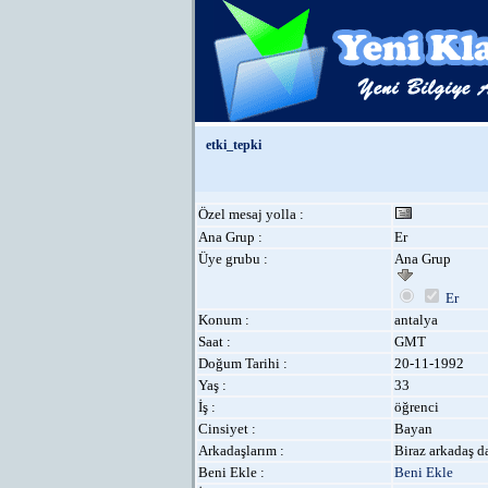
etki_tepki
Özel mesaj yolla :
Ana Grup :
Er
Üye grubu :
Ana Grup
Er
Konum :
antalya
Saat :
GMT
Doğum Tarihi :
20-11-1992
Yaş :
33
İş :
öğrenci
Cinsiyet :
Bayan
Arkadaşlarım :
Biraz arkadaş da
Beni Ekle :
Beni Ekle