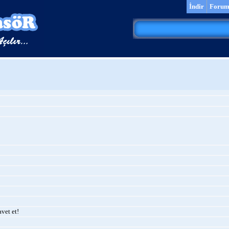
İndir
Foru
vet et!