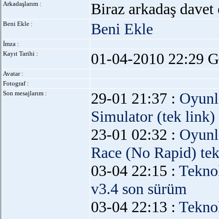
Arkadaşlarım :
Biraz arkadaş davet 
Beni Ekle :
Beni Ekle
İmza :
Kayıt Tarihi :
01-04-2010 22:29 G
Avatar :
Fotograf :
Son mesajlarım :
29-01 21:37 :
Oyunl
Simulator (tek link)
23-01 02:32 :
Oyunl
Race (No Rapid) tek
03-04 22:15 :
Teknol
v3.4 son sürüm
03-04 22:13 :
Teknol