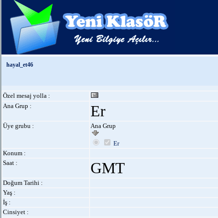
hayal_et46
Özel mesaj yolla :
Ana Grup :
Er
Üye grubu :
Ana Grup
Er
Konum :
Saat :
GMT
Doğum Tarihi :
Yaş :
İş :
Cinsiyet :