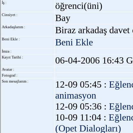
İş :
öğrenci(üni)
Cinsiyet :
Bay
Arkadaşlarım :
Biraz arkadaş davet 
Beni Ekle :
Beni Ekle
İmza :
Kayıt Tarihi :
06-04-2006 16:43 G
Avatar :
Fotograf :
Son mesajlarım :
12-09 05:45 :
Eğlen
animasyon
12-09 05:36 :
Eğlen
10-09 11:04 :
Eğlen
(Opet Dialogları)