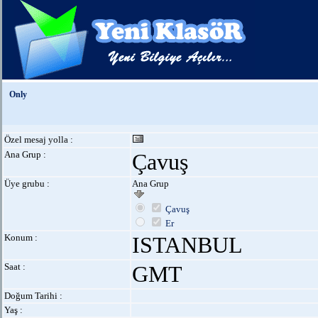
Only
Özel mesaj yolla :
Ana Grup :
Çavuş
Üye grubu :
Ana Grup
Çavuş
Er
Konum :
ISTANBUL
Saat :
GMT
Doğum Tarihi :
Yaş :