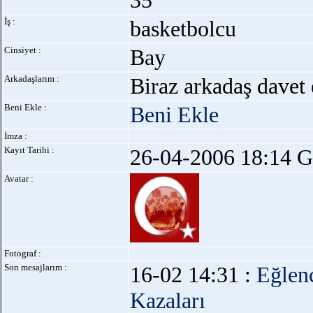
35
İş :
basketbolcu
Cinsiyet :
Bay
Arkadaşlarım :
Biraz arkadaş davet 
Beni Ekle :
Beni Ekle
İmza :
Kayıt Tarihi :
26-04-2006 18:14 G
Avatar :
Fotograf :
Son mesajlarım :
16-02 14:31 :
Eğlen
Kazaları