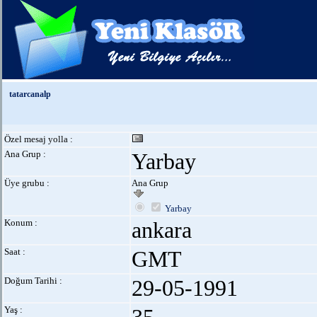
tatarcanalp
Özel mesaj yolla :
Ana Grup :
Yarbay
Üye grubu :
Ana Grup
Yarbay
Konum :
ankara
Saat :
GMT
Doğum Tarihi :
29-05-1991
Yaş :