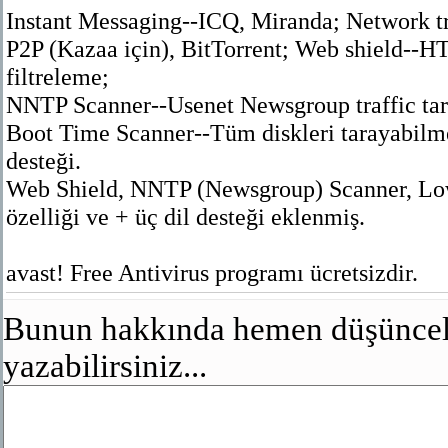
Instant Messaging--ICQ, Miranda; Network tra
P2P (Kazaa için), BitTorrent; Web shield--HT
filtreleme;
NNTP Scanner--Usenet Newsgroup traffic ta
Boot Time Scanner--Tüm diskleri tarayabi
desteği.
Web Shield, NNTP (Newsgroup) Scanner, Lo
özelliği ve + üç dil desteği eklenmiş.
avast! Free Antivirus programı ücretsizdir.
Bunun hakkında hemen düşünceler
yazabilirsiniz...