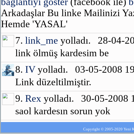
bağlantıyı göster
(facebook ile)
b
Arkadaşlar Bu linke Mailinizi Ya
Hemde 'YASAL'
7.
link_me
yolladı. 28-04-2
link ölmüş kardesim be
8.
IV
yolladı. 03-05-2008 1
Link düzeltilmiştir.
9.
Rex
yolladı. 30-05-2008
saol kardesın sorun yok
Copyright © 2005-2020 Yeni Kla