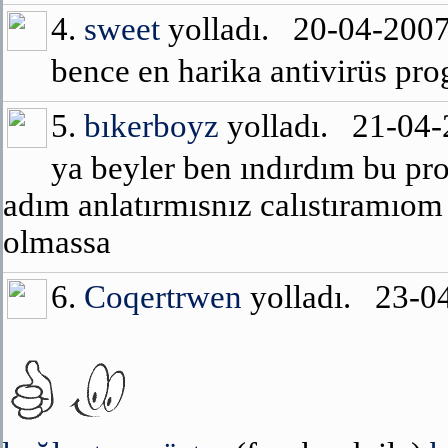
4.
sweet
yolladı. 20-04-200
bence en harika antivirüs pr
5.
bıkerboyz
yolladı. 21-04
ya beyler ben ındırdım bu pr
adım anlatırmısnız calıstıramıom
olmassa
6.
Coqertrwen
yolladı. 23-0