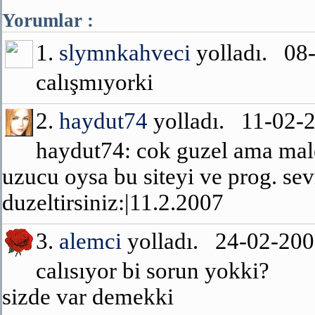
Yorumlar :
1.
slymnkahveci
yolladı. 08
calışmıyorki
2.
haydut74
yolladı. 11-02-
haydut74: cok guzel ama mal
uzucu oysa bu siteyi ve prog. se
duzeltirsiniz:|11.2.2007
3.
alemci
yolladı. 24-02-20
calısıyor bi sorun yokki?
sizde var demekki