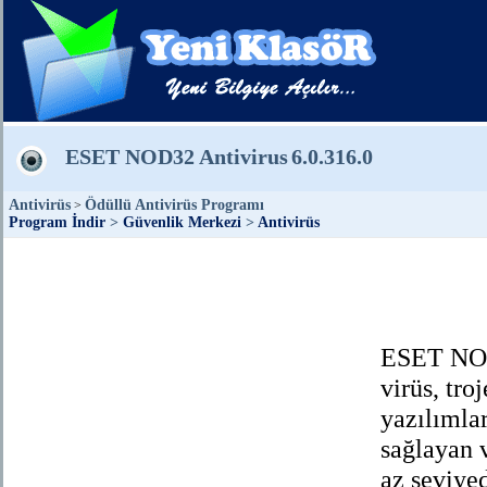
ESET NOD32 Antivirus
6.0.316.0
Antivirüs
Ödüllü Antivirüs Programı
>
Program İndir
>
Güvenlik Merkezi
>
Antivirüs
ESET NOD
virüs, tro
yazılımla
sağlayan 
az seviyed