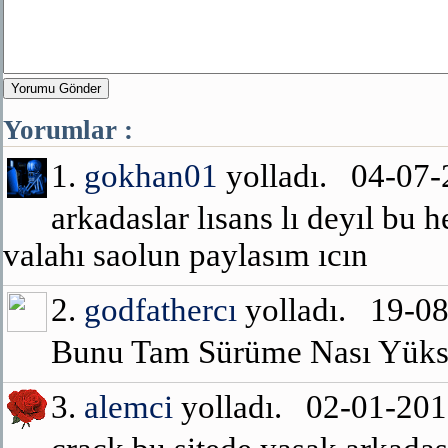
Yorumu Gönder
Yorumlar :
1.
gokhan01
yolladı. 04-07
arkadaslar lısans lı deyıl bu h
valahı saolun paylasım ıcın
2.
godfathercı
yolladı. 19-0
Bunu Tam Sürüme Nası Yükse
3.
alemci
yolladı. 02-01-20