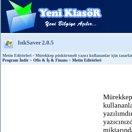
InkSaver
2.0.5
Metin Editörleri
Mürekkep püskürtmeli yazıcı kullananlar için tasarlan
>
Program İndir
>
Ofis & İş & Finans
>
Metin Editörleri
Mürekkep 
kullananla
yazılımdı
yazıcınız
miktarınd