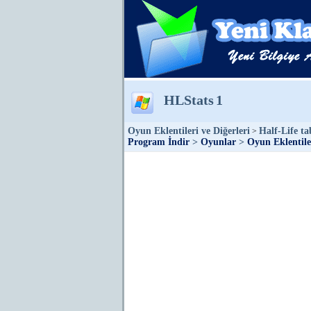
HLStats
1
Oyun Eklentileri ve Diğerleri
Half-Life ta
>
Program İndir
>
Oyunlar
>
Oyun Eklentiler