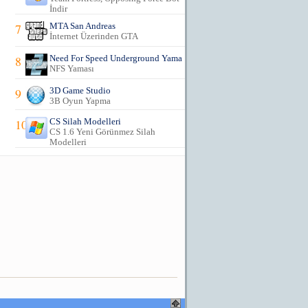
İndir
7
MTA San Andreas
İnternet Üzerinden GTA
8
Need For Speed Underground Yama
NFS Yaması
9
3D Game Studio
3B Oyun Yapma
10
CS Silah Modelleri
CS 1.6 Yeni Görünmez Silah
Modelleri