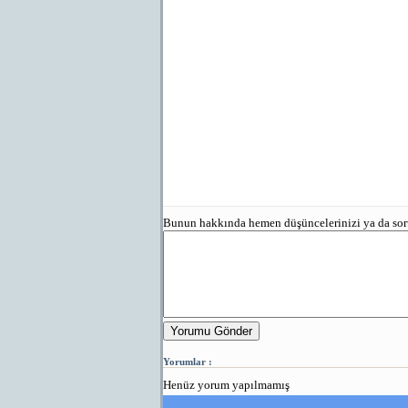
Bunun hakkında hemen düşüncelerinizi ya da sorun
Yorumu Gönder
Yorumlar :
Henüz yorum yapılmamış