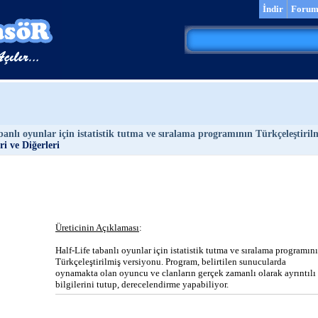
İndir
Foru
banlı oyunlar için istatistik tutma ve sıralama programının Türkçeleştiril
i ve Diğerleri
Üreticinin Açıklaması
:
Half-Life tabanlı oyunlar için istatistik tutma ve sıralama programın
Türkçeleştirilmiş versiyonu. Program, belirtilen sunucularda
oynamakta olan oyuncu ve clanların gerçek zamanlı olarak ayrıntılı
bilgilerini tutup, derecelendirme yapabiliyor.