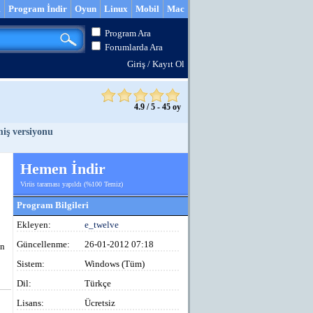
m
Program İndir
Oyun
Linux
Mobil
Mac
Program Ara
Forumlarda Ara
Giriş
/
Kayıt Ol
4.9
/
5
-
45
oy
miş versiyonu
Hemen İndir
Virüs taraması yapıldı (%100 Temiz)
Program Bilgileri
Ekleyen:
e_twelve
Güncellenme:
26-01-2012 07:18
ın
Sistem:
Windows (Tüm)
Dil:
Türkçe
Lisans:
Ücretsiz