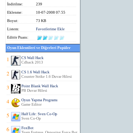
İndirilme:
239
Eklenme:
10-07-2008 07:55
Boyut:
73 KB
Listem:
Favorilerime Ekle
Editör Puanı:
Oyun Eklentileri ve Diğerleri Popüler
1
CS Wall Hack
Cdhack 2013
2
CS 1.6 Wall Hack
Counter Strike 1.6 Duvar Hilesi
3
Point Blank Wall Hack
PB Duvar Hilesi
4
Oyun Yapma Programı
Game Editor
5
Half Life: Sven Co-Op
Sven Co-Op
6
FoxBot
Team Fortress, Opposing Force Bot