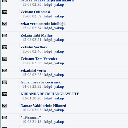
Sadaka ve zekatta şeytan faktörü
15-08 02:39 :
kdgd_yakup
Zekatın Ödenmesi
15-08 02:59 :
kdgd_yakup
zekat vermemenin kötülüğü
15-08 02:54 :
kdgd_yakup
Zekata Tabi Mallar
15-08 02:51 :
kdgd_yakup
Zekatın Şartları
15-08 02:46 :
kdgd_yakup
Zekatını Tam Verenler
15-08 02:36 :
kdgd_yakup
zekatinizi verin
15-08 02:25 :
kdgd_yakup
Günahi sevaba cevirmek...
14-08 23:32 :
kdgd_yakup
KURANDA RECM HANGİ AYETTE
13-01 20:28 :
kdgd_yakup
Namaz Vakitlerinin Hikmeti
10-08 03:05 :
kdgd_yakup
*...Namaz...*
10-08 21:13 :
kdgd_yakup