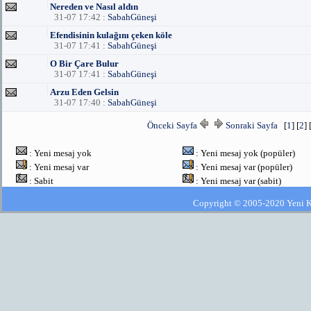
Nereden ve Nasıl aldın
31-07 17:42 :
SabahGüneşi
Efendisinin kulağını çeken köle
31-07 17:41 :
SabahGüneşi
O Bir Çare Bulur
31-07 17:41 :
SabahGüneşi
Arzu Eden Gelsin
31-07 17:40 :
SabahGüneşi
Önceki Sayfa
Sonraki Sayfa
[
1
] [
2
] 
: Yeni mesaj yok
: Yeni mesaj yok (popüler)
: Yeni mesaj var
: Yeni mesaj var (popüler)
: Sabit
: Yeni mesaj var (sabit)
Copyright © 2005-2020 Yeni Kla