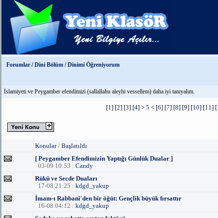
Forumlar
/
Dini Bölüm
/
Dinimi Öğreniyorum
İslamiyeti ve Peygamber efendimizi (sallallahu aleyhi vessellem) daha iyi tanıyalım.
[
1
] [
2
] [
3
] [
4
] >
5
< [
6
] [
7
] [
8
] [
9
] [
10
] [
11
] [
Konular
/
Başlatıldı
[ Peygamber Efendimizin Yaptığı Günlük Dualar ]
03-09 10:53 :
Candy
Rükû ve Secde Duaları
17-08 21:25 :
kdgd_yakup
İmam-ı Rabbani'den bir öğüt: Gençlik büyük fırsattır
16-08 04:12 :
kdgd_yakup