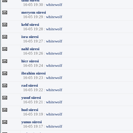
taha süresi
16-05 19:30 :
whitewolf
meryem süresi
16-05 19:29 :
whitewolf
kehf süresi
16-05 19:28 :
whitewolf
isra süresi
16-05 19:27 :
whitewolf
nahl süresi
16-05 19:26 :
whitewolf
hicr süresi
16-05 19:24 :
whitewolf
ibrahim süresi
16-05 19:23 :
whitewolf
rad süresi
16-05 19:22 :
whitewolf
yusuf süresi
16-05 19:21 :
whitewolf
hud süresi
16-05 19:19 :
whitewolf
yunus süresi
16-05 19:17 :
whitewolf