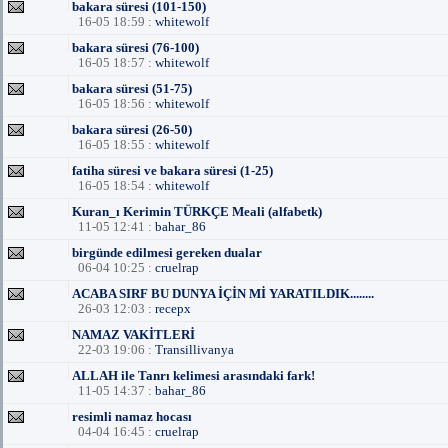
bakara süresi (101-150)
16-05 18:59 :
whitewolf
bakara süresi (76-100)
16-05 18:57 :
whitewolf
bakara süresi (51-75)
16-05 18:56 :
whitewolf
bakara süresi (26-50)
16-05 18:55 :
whitewolf
fatiha süresi ve bakara süresi (1-25)
16-05 18:54 :
whitewolf
Kuran_ı Kerimin TÜRKÇE Meali (alfabetk)
11-05 12:41 :
bahar_86
birgünde edilmesi gereken dualar
06-04 10:25 :
cruelrap
ACABA SIRF BU DUNYA İÇİN Mİ YARATILDIK........
26-03 12:03 :
recepx
NAMAZ VAKİTLERİ
22-03 19:06 :
Transillivanya
ALLAH ile Tanrı kelimesi arasındaki fark!
11-05 14:37 :
bahar_86
resimli namaz hocası
04-04 16:45 :
cruelrap