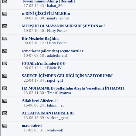
Teyemmümün Alınışı [Resimli]
17-05 12:43 :
bahar_86
:::DİNİ ÇİZGİFİLİMLER:::
09-07 20:30 :
manly_ahmet
MÜRŞİDİ OLMAYANIN MÜRŞİDİ ŞEYTAN mı?
10-07 10:46 :
Harry Potter
Bir Mezhebe Bağlılık
09-07 10:12 :
Harry Potter
semerkant (ailemden) seçme yazılar
10-07 08:18 :
adaletinreisi
{{{{{Allah'ın İsimleri}}}}}
06-07 12:11 :
Blade IV
SADECE İÇİMDEN GELDİĞİ İÇİN YAZIYORUMM
22-04 17:34 :
rapci_girl
HZ.MUHAMMED (Sallallahu Aleyhi Vessellem) İN HAYATI
23-02 11:30 :
Transillivanya
Allah beni Affeder...!!
15-06 06:24 :
tahmin_et
ALLAH'A İMAN HADİSLERİ
13-06 13:39 :
suskun_genç
maun süresi
17-05 05:31 :
whitewolf