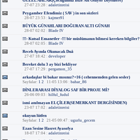
GÜZEL AHLÂK(Çocuğumuz Bize Âsi Oluyor Diyenlere)
27-07 23:28 :
adaletinreisi
Peygamber Efendimiz ( SAV ) in son sözleri
28-07 23:53 :
kajmer91
BÜYÜK GÜNAHLARI DOĞURAN ALTI GÜNAH
28-07 02:02 :
Blade IV
!!!- Kutsal Emanetler -!!! bir müslümanın bilmesi kereken bilgiler?
28-07 02:05 :
Blade IV
Receb Ayında Okunacak Duâ
27-07 18:42 :
developer
Bereket dolu 3 ay bizi bekliyor
27-07 17:29 :
pergamon_35
arkadaşlar bi bakar mısınız?+16 ( cehennemden gelen sesler)
Sayfalar:
1
2
11-05 13:06 :
bahar_86
DİNLERARASI DİYALOG SAF BİR PROJE Mİ?
26-06 09:03 :
hilful_fudul
ismi anılmayan ELÇİLER(SEMERKANT DERGİSİNDEN)
23-07 17:02 :
adaletinreisi
okuyun lütfen
Sayfalar:
1
2
21-05 09:47 :
ugurlu_gecem
Ezan Sesine Hasret Ayasofya
18-07 17:04 :
adaletinreisi