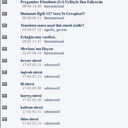
Peygamber Efendimiz (S.A.V) Böyle Dua Ediyordu
08-06 14:40 :
International
Dinimizle İlgili 157 Soru Ve Cevaplari!!
09-06 00:11 :
International
Yemekten sonra nasıl duâ etmek iyidir?
02-06 07:32 :
ugurlu_gecem
Erkeğin otuz vazifesi..
28-05 21:47 :
International
Mevlana'nın Hayatı
22-05 00:10 :
International
kevser süresi
17-05 05:31 :
whitewolf
inşirah süresi
17-05 05:25 :
whitewolf
fil süresi
17-05 05:30 :
whitewolf
kureyş süresi
17-05 05:30 :
whitewolf
kafirun süresi
17-05 05:31 :
whitewolf
ihlas süresi
17-05 05:33 :
whitewolf