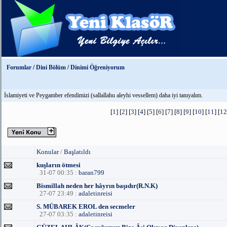
Forumlar
/
Dini Bölüm
/
Dinimi Öğreniyorum
İslamiyeti ve Peygamber efendimizi (sallallahu aleyhi vessellem) daha iyi tanıyalım.
[
1
] [
2
] [
3
] [
4
] [
5
] [
6
] [
7
] [
8
] [
9
] [
10
] [
11
] [
12
Konular
/
Başlatıldı
kuşların ötmesi
31-07 00:35 :
baran799
Bismillah neden her hâyrın başıdır(R.N.K)
27-07 23:49 :
adaletinreisi
S. MÜBAREK EROL den secmeler
27-07 03:35 :
adaletinreisi