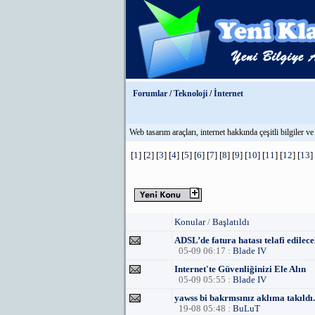
Forumlar
/
Teknoloji
/
İnternet
Web tasarım araçları, internet hakkında çeşitli bilgiler ve
[
1
] [
2
] [
3
] [
4
] [
5
] [
6
] [
7
] [
8
] [
9
] [
10
] [
11
] [
12
] [
13
] 
Konular
/
Başlatıldı
ADSL’de fatura hatası telafi edilec
05-09 06:17 :
Blade IV
Internet'te Güvenliğinizi Ele Alın
05-09 05:55 :
Blade IV
yawss bi bakrmsınız aklıma takıldı.
19-08 05:48 :
BuLuT