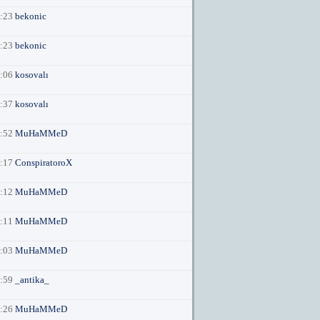
7:23
bekonic
4:23
bekonic
9:06
kosovalı
7:37
kosovalı
5:52
MuHaMMeD
4:17
ConspiratoroX
1:12
MuHaMMeD
1:11
MuHaMMeD
1:03
MuHaMMeD
0:59
_antika_
5:26
MuHaMMeD