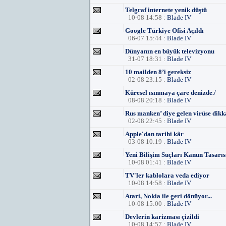
Telgraf internete yenik düştü
10-08 14:58 :
Blade IV
Google Türkiye Ofisi Açıldı
06-07 15:44 :
Blade IV
Dünyanın en büyük televizyonu
31-07 18:31 :
Blade IV
10 mailden 8’i gereksiz
02-08 23:15 :
Blade IV
Küresel ısınmaya çare denizde./
08-08 20:18 :
Blade IV
Rus manken’ diye gelen virüse dikka
02-08 22:45 :
Blade IV
Apple'dan tarihi kâr
03-08 10:19 :
Blade IV
Yeni Bilişim Suçları Kanun Tasarıs
10-08 01:41 :
Blade IV
TV'ler kablolara veda ediyor
10-08 14:58 :
Blade IV
Atari, Nokia ile geri dönüyor...
10-08 15:00 :
Blade IV
Devlerin karizması çizildi
10-08 14:57 :
Blade IV