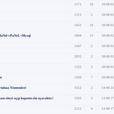
1571
10
19-08 0
1313
2
18-08 0
1453
10
18-08 0
 BaNd+cPaNeL+Mysql
1804
15
18-08 0
1447
2
18-08 0
2032
2
18-08 0
1322
2
18-08 0
ün
1456
7
18-08 0
rtulma Yöntemleri
5312
2
14-08 2
ın siteyi açıp kapatın site uçacaktır.!
1263
3
13-08 1
2112
4
13-08 1