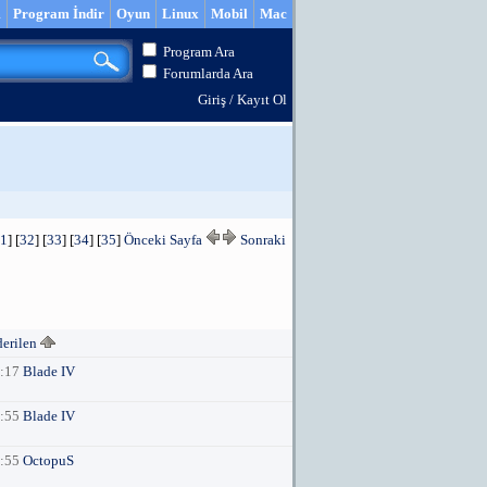
m
Program İndir
Oyun
Linux
Mobil
Mac
Program Ara
Forumlarda Ara
Giriş
/
Kayıt Ol
1
] [
32
] [
33
] [
34
] [
35
]
Önceki Sayfa
Sonraki
derilen
6:17
Blade IV
5:55
Blade IV
2:55
OctopuS