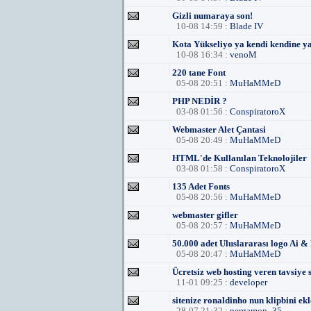
Gizli numaraya son!
10-08 14:59 :
Blade IV
Kota Yükseliyo ya kendi kendine y
10-08 16:34 :
venoM
220 tane Font
05-08 20:51 :
MuHaMMeD
PHP NEDİR ?
03-08 01:56 :
ConspiratoroX
Webmaster Alet Çantasi
05-08 20:49 :
MuHaMMeD
HTML'de Kullanılan Teknolojiler
03-08 01:58 :
ConspiratoroX
135 Adet Fonts
05-08 20:56 :
MuHaMMeD
webmaster gifler
05-08 20:57 :
MuHaMMeD
50.000 adet Uluslararası logo Ai &
05-08 20:47 :
MuHaMMeD
Ücretsiz web hosting veren tavsiye s
11-01 09:25 :
developer
sitenize ronaldinho nun klipbini ek
28-07 21:32 :
pergamon_35