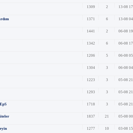
1309
2
13-08 1
ardım
1371
6
13-08 0
1441
2
06-08 1
1342
6
06-08 1
1206
5
06-08 0
1304
3
06-08 0
1223
3
05-08 2
1293
3
05-08 2
 EpS
1718
3
05-08 2
iteler
1837
21
05-08 0
leyin
1277
10
03-08 1