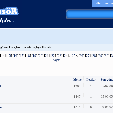
İndir
Foru
 güvenlik araçlarını burada paylaşabilirsiniz...
[
14
] [
15
] [
16
] [
17
] [
18
] [
19
] [
20
] [
21
] [
22
] [
23
] [
24
] >
25
< [
26
] [
27
] [
28
] [
29
] [
30
] [
3
Sayfa
İzleme
İletiler
Son gön
ek
1298
1
05-09 0
1447
1
05-09 0
..
1275
6
20-08 0