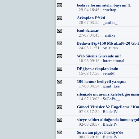
bedava forum sitelri buyrun!!1
29-04 16:46 :
cruelrap
Arkaplan Efekti
28-07 03:55 :
_antika_
isminiz.ws.tc
27-07 04:43 :
_antika_
Bedava]Ftp+150 Mb aLaN+20 Gb
24-05 11:51 :
by_turan
Web Siteniz Güvende mi?
10-08 09:13 :
International
DEğişen arkaplan kodu
15-08 17:56 :
venoM
100 kontur hediyeli yarışma
17-08 04:54 :
izmit_Lee
sitenizde mouseniz kelebek görüns
14-07 13:03 :
SaGoPa__
Güncel Virüsler Ve Engelleme / Ku
07-08 17:22 :
Blade IV
siteye saldırı olduğunda bunu uygula
02-08 20:57 :
Blade IV
Su arıtan pipet Türkiye'de
08-08 20:19 :
Blade IV