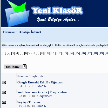
Forumlar
/
Teknoloji
/
İnternet
Web tasarım araçları, internet hakkında çeşitli bilgiler ve güvenlik araçlarını burada paylaşabilir
[
1
] [
2
] [
3
] [
4
] [
5
] [
6
] >
7
< [
8
] [
9
] [
10
] [
11
] [
12
] [
13
] [
14
] [
15
] [
16
] [
17
] [
18
] [
19
] [
2
Konular
/
Başlatıldı
Google Emrah | Edit By Oğulcan
04-11 12:51 :
MaYK
Web Tasarım ( Grafik ) Programları.
23-01 10:18 :
Coqertrwen
Sayfayı Titretme
10-11 07:15 :
MaYK