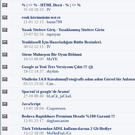
% | <> % - HTML Dersi - % | <> %
31-10 18:33 :
IV
renk körümüsün test et
21-01 12:15 :
baran799
Yasak Sitelere Giriş - Yasaklanmış Sitelere Girin
25-07 02:54 :
rapisyan
YeniklasoR İçin Hazırladığım Rütbe Resimleri.
30-12 12:15 :
IV
Sitene Muhteşem Bir Oyun Bölümü
10-11 08:00 :
MaYK
Google ın Yeni Ters Versiyonu Çıktı !!! :())
18-11 14:37 :
rhythm
Vbulletin 3.6.8 Kurulumu(Fotoğraflı adım adım Görsel bir Anlatı
05-11 15:02 :
Can...
Spaceni'zi google'de Aratın!
27-10 08:49 :
bLaCk_jaCkaL
JavaScript
13-01 18:04 :
Coqertrwen
Bedava Rapidshare Premium Hesabi %100 Garanti !!!
12-01 23:17 :
daghancanim
Türk Telekomdan ADSL kullanıcılarına 2 Gb Hediye
13-12 18:00 :
MeHmEtaLiCe