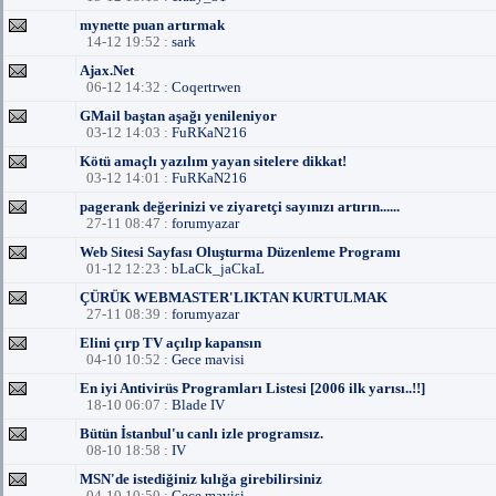
mynette puan artırmak
14-12 19:52 :
sark
Ajax.Net
06-12 14:32 :
Coqertrwen
GMail baştan aşağı yenileniyor
03-12 14:03 :
FuRKaN216
Kötü amaçlı yazılım yayan sitelere dikkat!
03-12 14:01 :
FuRKaN216
pagerank değerinizi ve ziyaretçi sayınızı artırın......
27-11 08:47 :
forumyazar
Web Sitesi Sayfası Oluşturma Düzenleme Programı
01-12 12:23 :
bLaCk_jaCkaL
ÇÜRÜK WEBMASTER'LIKTAN KURTULMAK
27-11 08:39 :
forumyazar
Elini çırp TV açılıp kapansın
04-10 10:52 :
Gece mavisi
En iyi Antivirüs Programları Listesi [2006 ilk yarısı..!!]
18-10 06:07 :
Blade IV
Bütün İstanbul'u canlı izle programsız.
08-10 18:58 :
IV
MSN'de istediğiniz kılığa girebilirsiniz
04-10 10:50 :
Gece mavisi