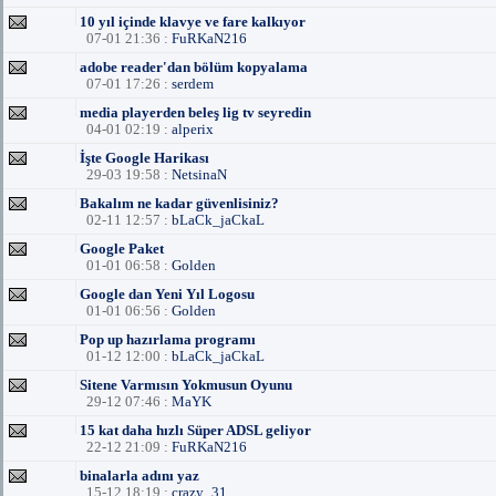
10 yıl içinde klavye ve fare kalkıyor
07-01 21:36 :
FuRKaN216
adobe reader'dan bölüm kopyalama
07-01 17:26 :
serdem
media playerden beleş lig tv seyredin
04-01 02:19 :
alperix
İşte Google Harikası
29-03 19:58 :
NetsinaN
Bakalım ne kadar güvenlisiniz?
02-11 12:57 :
bLaCk_jaCkaL
Google Paket
01-01 06:58 :
Golden
Google dan Yeni Yıl Logosu
01-01 06:56 :
Golden
Pop up hazırlama programı
01-12 12:00 :
bLaCk_jaCkaL
Sitene Varmısın Yokmusun Oyunu
29-12 07:46 :
MaYK
15 kat daha hızlı Süper ADSL geliyor
22-12 21:09 :
FuRKaN216
binalarla adını yaz
15-12 18:19 :
crazy_31