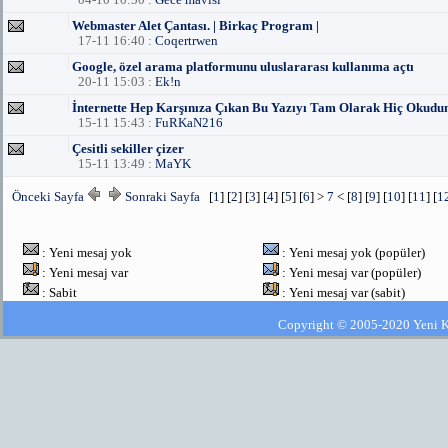
Webmaster Alet Çantası. | Birkaç Program |
17-11 16:40 :
Coqertrwen
Google, özel arama platformunu uluslararası kullanıma açtı
20-11 15:03 :
Ek!n
İnternette Hep Karşınıza Çıkan Bu Yazıyı Tam Olarak Hiç Okudu
15-11 15:43 :
FuRKaN216
Çesitli sekiller çizer
15-11 13:49 :
MaYK
Önceki Sayfa
Sonraki Sayfa
[
1
] [
2
] [
3
] [
4
] [
5
] [
6
] >
7
< [
8
] [
9
] [
10
] [
11
] [
1
: Yeni mesaj yok
: Yeni mesaj yok (popüler)
: Yeni mesaj var
: Yeni mesaj var (popüler)
: Sabit
: Yeni mesaj var (sabit)
Copyright © 2005-2020 Yeni Kla