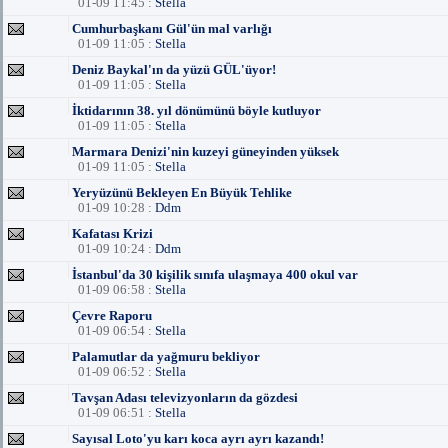
01-09 11:45 :
Stella
Cumhurbaşkanı Gül'ün mal varlığı
01-09 11:05 :
Stella
Deniz Baykal'ın da yüzü GÜL'üyor!
01-09 11:05 :
Stella
İktidarının 38. yıl dönümünü böyle kutluyor
01-09 11:05 :
Stella
Marmara Denizi'nin kuzeyi güneyinden yüksek
01-09 11:05 :
Stella
Yeryüzünü Bekleyen En Büyük Tehlike
01-09 10:28 :
Ddm
Kafatası Krizi
01-09 10:24 :
Ddm
İstanbul'da 30 kişilik sınıfa ulaşmaya 400 okul var
01-09 06:58 :
Stella
Çevre Raporu
01-09 06:54 :
Stella
Palamutlar da yağmuru bekliyor
01-09 06:52 :
Stella
Tavşan Adası televizyonların da gözdesi
01-09 06:51 :
Stella
Sayısal Loto'yu karı koca ayrı ayrı kazandı!