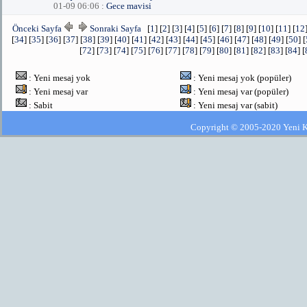
01-09 06:06 :
Gece mavisi
Önceki Sayfa
Sonraki Sayfa
[
1
] [
2
] [
3
] [
4
] [
5
] [
6
] [
7
] [
8
] [
9
] [
10
] [
11
] [
12
[
34
] [
35
] [
36
] [
37
] [
38
] [
39
] [
40
] [
41
] [
42
] [
43
] [
44
] [
45
] [
46
] [
47
] [
48
] [
49
] [
50
] [
[
72
] [
73
] [
74
] [
75
] [
76
] [
77
] [
78
] [
79
] [
80
] [
81
] [
82
] [
83
] [
84
] [
: Yeni mesaj yok
: Yeni mesaj yok (popüler)
: Yeni mesaj var
: Yeni mesaj var (popüler)
: Sabit
: Yeni mesaj var (sabit)
Copyright © 2005-2020 Yeni Kla