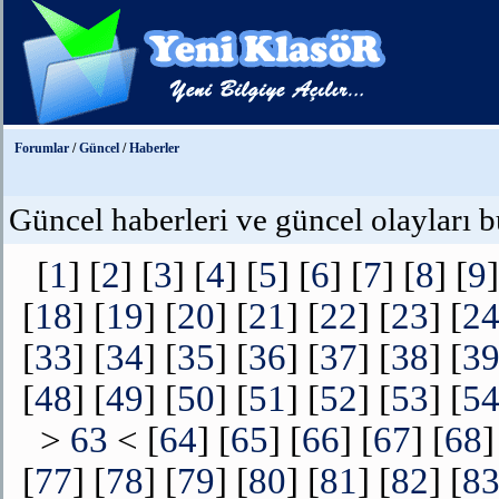
Forumlar
/
Güncel
/
Haberler
Güncel haberleri ve güncel olayları b
[
1
] [
2
] [
3
] [
4
] [
5
] [
6
] [
7
] [
8
] [
9
]
[
18
] [
19
] [
20
] [
21
] [
22
] [
23
] [
2
[
33
] [
34
] [
35
] [
36
] [
37
] [
38
] [
3
[
48
] [
49
] [
50
] [
51
] [
52
] [
53
] [
5
>
63
< [
64
] [
65
] [
66
] [
67
] [
68
]
[
77
] [
78
] [
79
] [
80
] [
81
] [
82
] [
8