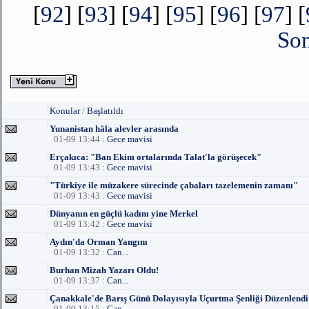
[
92
] [
93
] [
94
] [
95
] [
96
] [
97
] [
Son
Konular
/
Başlatıldı
Yunanistan hâla alevler arasında
01-09 13:44 :
Gece mavisi
Erçakıca: "Ban Ekim ortalarında Talat'la görüşecek"
01-09 13:43 :
Gece mavisi
"Türkiye ile müzakere sürecinde çabaları tazelemenin zamanı"
01-09 13:43 :
Gece mavisi
Dünyanın en güçlü kadını yine Merkel
01-09 13:42 :
Gece mavisi
Aydın'da Orman Yangını
01-09 13:32 :
Can...
Burhan Mizah Yazarı Oldu!
01-09 13:37 :
Can...
Çanakkale'de Barış Günü Dolayısıyla Uçurtma Şenliği Düzenlendi
01-09 13:15 :
Can...