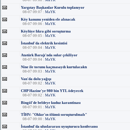
Yargıtay Başkanlar Kurulu toplanıyor
08-07 09:07 :
MaYK
Köy kanunu yeniden ele alınacak
08-07 09:06 :
MaYK
Köylüye fıkra gibi soruşturma
08-07 09:05 :
MaYK
İstanbul'da elektrik kesintisi
08-07 09:04 :
MaYK
Atatürk Barajı'nda sular çekiliyor
08-07 09:04 :
MaYK
Nine ile torunu kaçmasaydı kurtulacaktı
08-07 09:03 :
MaYK
Van'da dolu yağışı
08-07 09:02 :
MaYK
CHP Hazine'ye 980 bin YTL ödeyecek
08-07 09:02 :
MaYK
Bingöl'de beldeye kuduz karantinası
08-07 09:01 :
MaYK
TİHV: "Okkır'ın ölümü soruşturulmalı"
08-07 09:00 :
MaYK
İstanbul'da uluslararası uyuşturucu konferansı