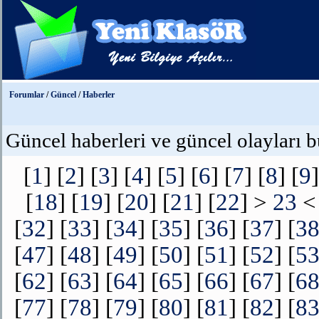
Forumlar
/
Güncel
/
Haberler
Güncel haberleri ve güncel olayları b
[
1
] [
2
] [
3
] [
4
] [
5
] [
6
] [
7
] [
8
] [
9
]
[
18
] [
19
] [
20
] [
21
] [
22
] >
23
< 
[
32
] [
33
] [
34
] [
35
] [
36
] [
37
] [
3
[
47
] [
48
] [
49
] [
50
] [
51
] [
52
] [
5
[
62
] [
63
] [
64
] [
65
] [
66
] [
67
] [
6
[
77
] [
78
] [
79
] [
80
] [
81
] [
82
] [
8