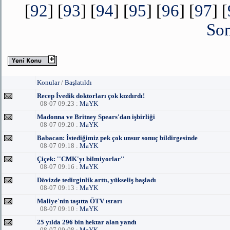
[
92
] [
93
] [
94
] [
95
] [
96
] [
97
] [
Son
Konular
/
Başlatıldı
Recep İvedik doktorları çok kızdırdı!
08-07 09:23 :
MaYK
Madonna ve Britney Spears'dan işbirliği
08-07 09:20 :
MaYK
Babacan: İstediğimiz pek çok unsur sonuç bildirgesinde
08-07 09:18 :
MaYK
Çiçek: ''CMK'yı bilmiyorlar''
08-07 09:16 :
MaYK
Dövizde tedirginlik arttı, yükseliş başladı
08-07 09:13 :
MaYK
Maliye'nin taşıtta ÖTV ısrarı
08-07 09:10 :
MaYK
25 yılda 296 bin hektar alan yandı
08-07 09:08 :
MaYK