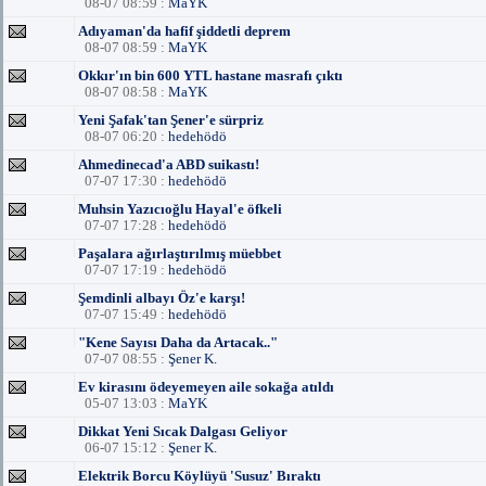
08-07 08:59 :
MaYK
Adıyaman'da hafif şiddetli deprem
08-07 08:59 :
MaYK
Okkır'ın bin 600 YTL hastane masrafı çıktı
08-07 08:58 :
MaYK
Yeni Şafak'tan Şener'e sürpriz
08-07 06:20 :
hedehödö
Ahmedinecad'a ABD suikastı!
07-07 17:30 :
hedehödö
Muhsin Yazıcıoğlu Hayal'e öfkeli
07-07 17:28 :
hedehödö
Paşalara ağırlaştırılmış müebbet
07-07 17:19 :
hedehödö
Şemdinli albayı Öz'e karşı!
07-07 15:49 :
hedehödö
"Kene Sayısı Daha da Artacak.."
07-07 08:55 :
Şener K.
Ev kirasını ödeyemeyen aile sokağa atıldı
05-07 13:03 :
MaYK
Dikkat Yeni Sıcak Dalgası Geliyor
06-07 15:12 :
Şener K.
Elektrik Borcu Köylüyü 'Susuz' Bıraktı