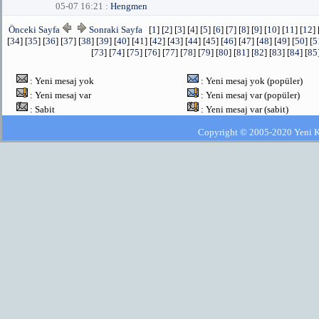
05-07 16:21 :
Hengmen
Önceki Sayfa
Sonraki Sayfa
[
1
] [
2
] [
3
] [
4
] [
5
] [
6
] [
7
] [
8
] [
9
] [
10
] [
11
] [
12
] 
[
34
] [
35
] [
36
] [
37
] [
38
] [
39
] [
40
] [
41
] [
42
] [
43
] [
44
] [
45
] [
46
] [
47
] [
48
] [
49
] [
50
] [
5
[
73
] [
74
] [
75
] [
76
] [
77
] [
78
] [
79
] [
80
] [
81
] [
82
] [
83
] [
84
] [
85
: Yeni mesaj yok
: Yeni mesaj yok (popüler)
: Yeni mesaj var
: Yeni mesaj var (popüler)
: Sabit
: Yeni mesaj var (sabit)
Copyright © 2005-2020 Yeni Kla