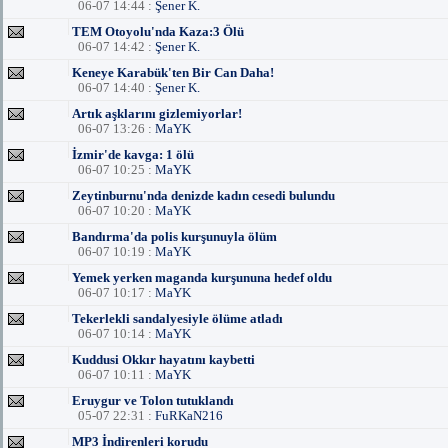
06-07 14:44 :
Şener K.
TEM Otoyolu'nda Kaza:3 Ölü
06-07 14:42 :
Şener K.
Keneye Karabük'ten Bir Can Daha!
06-07 14:40 :
Şener K.
Artık aşklarını gizlemiyorlar!
06-07 13:26 :
MaYK
İzmir'de kavga: 1 ölü
06-07 10:25 :
MaYK
Zeytinburnu'nda denizde kadın cesedi bulundu
06-07 10:20 :
MaYK
Bandırma'da polis kurşunuyla ölüm
06-07 10:19 :
MaYK
Yemek yerken maganda kurşununa hedef oldu
06-07 10:17 :
MaYK
Tekerlekli sandalyesiyle ölüme atladı
06-07 10:14 :
MaYK
Kuddusi Okkır hayatını kaybetti
06-07 10:11 :
MaYK
Eruygur ve Tolon tutuklandı
05-07 22:31 :
FuRKaN216
MP3 İndirenleri korudu