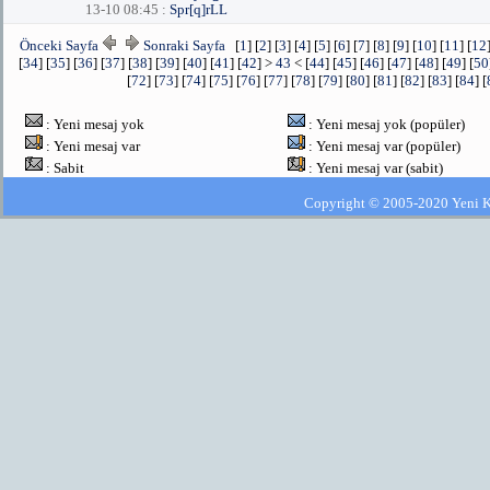
13-10 08:45 :
Spr[q]rLL
Önceki Sayfa
Sonraki Sayfa
[
1
] [
2
] [
3
] [
4
] [
5
] [
6
] [
7
] [
8
] [
9
] [
10
] [
11
] [
12
[
34
] [
35
] [
36
] [
37
] [
38
] [
39
] [
40
] [
41
] [
42
] >
43
< [
44
] [
45
] [
46
] [
47
] [
48
] [
49
] [
50
[
72
] [
73
] [
74
] [
75
] [
76
] [
77
] [
78
] [
79
] [
80
] [
81
] [
82
] [
83
] [
84
] [
: Yeni mesaj yok
: Yeni mesaj yok (popüler)
: Yeni mesaj var
: Yeni mesaj var (popüler)
: Sabit
: Yeni mesaj var (sabit)
Copyright © 2005-2020 Yeni Kla