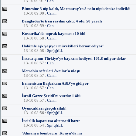
13-10 09:01 :
Can...
Bitmesine 3 tüp kaldı, Marmaray'ın 8 nolu tüpü denize indirildi
13-10 09:00 :
Can...
Bangladeş'te tren raydan çıktı: 4 ölü, 50 yaralı
13-10 08:59 :
Can...
Kostarika'da toprak kayması: 10 ölü
13-10 08:58 :
Can...
Hakimle aşk yaşıyor müvekilleri beraat ediyor'
13-10 08:58 :
Spr[q]rLL
İhracatçının Türkiye'ye bayram hediyesi 101.8 milyar dolar
13-10 08:57 :
Can...
Metrobüs seferleri Avcılar'a ulaştı
13-10 08:57 :
Can...
Ermenistan Başbakanı ABD'ye gidiyor
13-10 08:57 :
Can...
İsrail Gazze Şeridi'ni vurdu: 1 ölü
13-10 08:57 :
Can...
Oyuncakları gerçek silah!
13-10 08:56 :
Spr[q]rLL
İncirlik kapanırsa alternatif hazır
13-10 08:54 :
Spr[q]rLL
'Almanya bombacısı' Konya'da mı