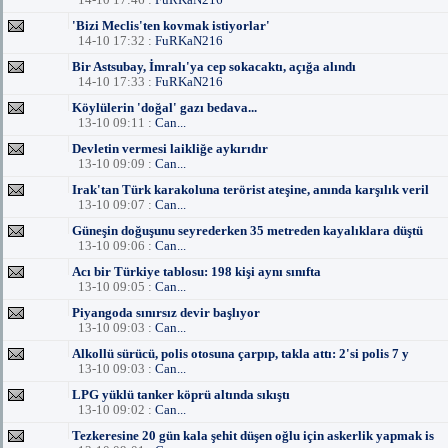
'Bizi Meclis'ten kovmak istiyorlar'
14-10 17:32 :
FuRKaN216
Bir Astsubay, İmralı'ya cep sokacaktı, açığa alındı
14-10 17:33 :
FuRKaN216
Köylülerin 'doğal' gazı bedava...
13-10 09:11 :
Can...
Devletin vermesi laikliğe aykırıdır
13-10 09:09 :
Can...
Irak'tan Türk karakoluna terörist ateşine, anında karşılık veril
13-10 09:07 :
Can...
Güneşin doğuşunu seyrederken 35 metreden kayalıklara düştü
13-10 09:06 :
Can...
Acı bir Türkiye tablosu: 198 kişi aynı sınıfta
13-10 09:05 :
Can...
Piyangoda sınırsız devir başlıyor
13-10 09:03 :
Can...
Alkollü sürücü, polis otosuna çarpıp, takla attı: 2'si polis 7 y
13-10 09:03 :
Can...
LPG yüklü tanker köprü altında sıkıştı
13-10 09:02 :
Can...
Tezkeresine 20 gün kala şehit düşen oğlu için askerlik yapmak is