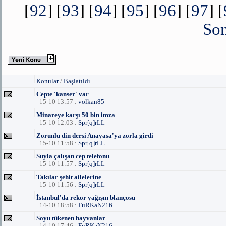
[
92
] [
93
] [
94
] [
95
] [
96
] [
97
] [
Son
Konular
/
Başlatıldı
Cepte 'kanser' var
15-10 13:57 :
volkan85
Minareye karşı 50 bin imza
15-10 12:03 :
Spr[q]rLL
Zorunlu din dersi Anayasa'ya zorla girdi
15-10 11:58 :
Spr[q]rLL
Suyla çalışan cep telefonu
15-10 11:57 :
Spr[q]rLL
Takılar şehit ailelerine
15-10 11:56 :
Spr[q]rLL
İstanbul'da rekor yağışın blançosu
14-10 18:58 :
FuRKaN216
Soyu tükenen hayvanlar
14-10 17:46 :
FuRKaN216