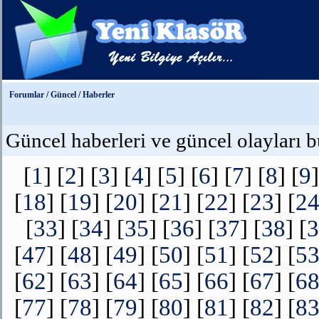
Forumlar
/
Güncel
/
Haberler
Güncel haberleri ve güncel olayları b
[
1
] [
2
] [
3
] [
4
] [
5
] [
6
] [
7
] [
8
] [
9
]
[
18
] [
19
] [
20
] [
21
] [
22
] [
23
] [
2
[
33
] [
34
] [
35
] [
36
] [
37
] [
38
] [
3
[
47
] [
48
] [
49
] [
50
] [
51
] [
52
] [
5
[
62
] [
63
] [
64
] [
65
] [
66
] [
67
] [
6
[
77
] [
78
] [
79
] [
80
] [
81
] [
82
] [
8