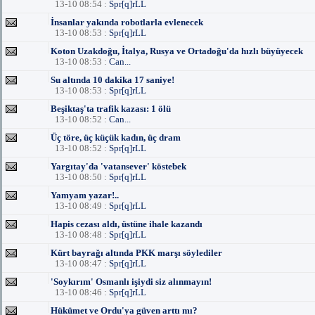
13-10 08:54 :
Spr[q]rLL
İnsanlar yakında robotlarla evlenecek
13-10 08:53 :
Spr[q]rLL
Koton Uzakdoğu, İtalya, Rusya ve Ortadoğu'da hızlı büyüyecek
13-10 08:53 :
Can...
Su altında 10 dakika 17 saniye!
13-10 08:53 :
Spr[q]rLL
Beşiktaş'ta trafik kazası: 1 ölü
13-10 08:52 :
Can...
Üç töre, üç küçük kadın, üç dram
13-10 08:52 :
Spr[q]rLL
Yargıtay'da 'vatansever' köstebek
13-10 08:50 :
Spr[q]rLL
Yamyam yazar!..
13-10 08:49 :
Spr[q]rLL
Hapis cezası aldı, üstüne ihale kazandı
13-10 08:48 :
Spr[q]rLL
Kürt bayrağı altında PKK marşı söylediler
13-10 08:47 :
Spr[q]rLL
'Soykırım' Osmanlı işiydi siz alınmayın!
13-10 08:46 :
Spr[q]rLL
Hükümet ve Ordu'ya güven arttı mı?