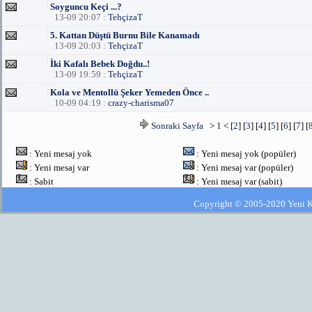
Soyguncu Keçi ...?
13-09 20:07 :
TehçizaT
5. Kattan Düştü Burnu Bile Kanamadı
13-09 20:03 :
TehçizaT
İki Kafalı Bebek Doğdu..!
13-09 19:59 :
TehçizaT
Kola ve Mentollü Şeker Yemeden Önce ..
10-09 04:19 :
crazy-charisma07
Sonraki Sayfa
>
1
< [
2
] [
3
] [
4
] [
5
] [
6
] [
7
] [
: Yeni mesaj yok
: Yeni mesaj yok (popüler)
: Yeni mesaj var
: Yeni mesaj var (popüler)
: Sabit
: Yeni mesaj var (sabit)
Copyright © 2005-2020 Yeni Kla