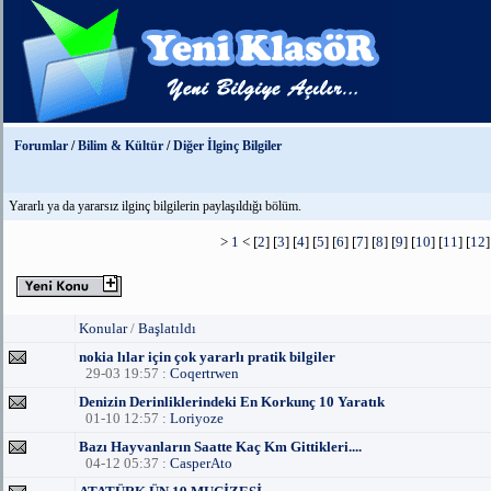
Forumlar
/
Bilim & Kültür
/
Diğer İlginç Bilgiler
Yararlı ya da yararsız ilginç bilgilerin paylaşıldığı bölüm.
>
1
< [
2
] [
3
] [
4
] [
5
] [
6
] [
7
] [
8
] [
9
] [
10
] [
11
] [
12
]
Konular
/
Başlatıldı
nokia lılar için çok yararlı pratik bilgiler
29-03 19:57 :
Coqertrwen
Denizin Derinliklerindeki En Korkunç 10 Yaratık
01-10 12:57 :
Loriyoze
Bazı Hayvanların Saatte Kaç Km Gittikleri....
04-12 05:37 :
CasperAto