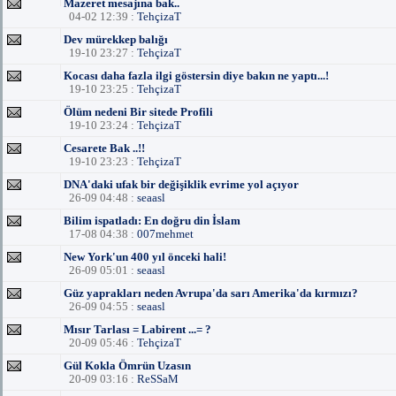
Mazeret mesajına bak..
04-02 12:39 :
TehçizaT
Dev mürekkep balığı
19-10 23:27 :
TehçizaT
Kocası daha fazla ilgi göstersin diye bakın ne yaptı...!
19-10 23:25 :
TehçizaT
Ölüm nedeni Bir sitede Profili
19-10 23:24 :
TehçizaT
Cesarete Bak ..!!
19-10 23:23 :
TehçizaT
DNA'daki ufak bir değişiklik evrime yol açıyor
26-09 04:48 :
seaasl
Bilim ispatladı: En doğru din İslam
17-08 04:38 :
007mehmet
New York'un 400 yıl önceki hali!
26-09 05:01 :
seaasl
Güz yaprakları neden Avrupa'da sarı Amerika'da kırmızı?
26-09 04:55 :
seaasl
Mısır Tarlası = Labirent ...= ?
20-09 05:46 :
TehçizaT
Gül Kokla Ömrün Uzasın
20-09 03:16 :
ReSSaM