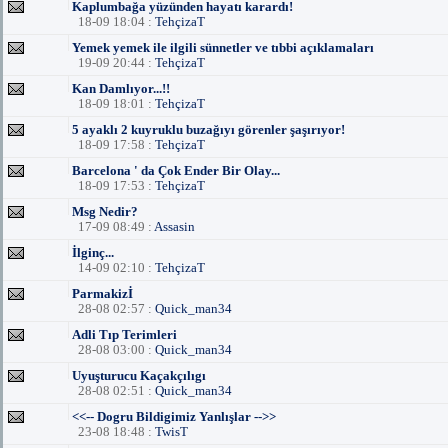
Kaplumbağa yüzünden hayatı karardı!
18-09 18:04 :
TehçizaT
Yemek yemek ile ilgili sünnetler ve tıbbi açıklamaları
19-09 20:44 :
TehçizaT
Kan Damlıyor...!!
18-09 18:01 :
TehçizaT
5 ayaklı 2 kuyruklu buzağıyı görenler şaşırıyor!
18-09 17:58 :
TehçizaT
Barcelona ' da Çok Ender Bir Olay...
18-09 17:53 :
TehçizaT
Msg Nedir?
17-09 08:49 :
Assasin
İlginç...
14-09 02:10 :
TehçizaT
Parmakizİ
28-08 02:57 :
Quick_man34
Adli Tıp Terimleri
28-08 03:00 :
Quick_man34
Uyuşturucu Kaçakçılıgı
28-08 02:51 :
Quick_man34
<<-- Dogru Bildigimiz Yanlışlar -->>
23-08 18:48 :
TwisT