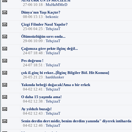
ATATÜRK ÜN 19 MUCİZESİ
27-06 10:18 :
MuHaMMeD
Dünya'nın Yaşı Kaçtır?
08-06 15:13 :
bekonic
Çizgi Filmler Nasıl Yapılır?
25-06 04:25 :
TehçizaT
Ölümsüzlüğün sırrı onda...
29-06 10:09 :
TehçizaT
Çağımıza göre pekte ilginç değil...
24-07 18:48 :
TehçizaT
Pes doğrusu !
24-07 18:51 :
TehçizaT
çok iLginç bi rekor...[İlginç Bilgiler Böl. Hit Konusu]
26-05 21:23 :
harddunker
Yakında bebeği doğacak!Ama o bir erkek
04-02 12:41 :
TehçizaT
O daha 15 yaşında ama!
04-02 12:38 :
TehçizaT
Ay yıldızlı buzağı!
04-02 12:43 :
TehçizaT
Senin derdin dert midir, benim derdim yanında" diyerek intiharda
04-02 12:46 :
TehçizaT