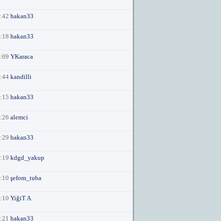
3:42
hakan33
6:18
hakan33
6:09
YKaraca
1:44
kandilli
6:15
hakan33
4:26
alemci
3:29
hakan33
8:19
kdgd_yakup
8:10
şefom_tuba
8:10
YiğiT A.
3:21
hakan33