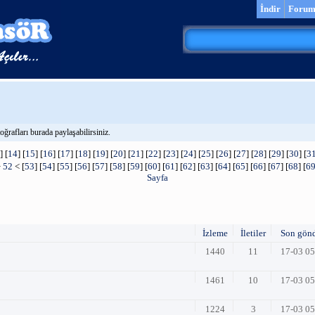
İndir
Foru
ğrafları burada paylaşabilirsiniz.
] [
14
] [
15
] [
16
] [
17
] [
18
] [
19
] [
20
] [
21
] [
22
] [
23
] [
24
] [
25
] [
26
] [
27
] [
28
] [
29
] [
30
] [
3
>
52
< [
53
] [
54
] [
55
] [
56
] [
57
] [
58
] [
59
] [
60
] [
61
] [
62
] [
63
] [
64
] [
65
] [
66
] [
67
] [
68
] [
6
Sayfa
İzleme
İletiler
Son gön
1440
11
17-03 0
1461
10
17-03 0
1224
3
17-03 0