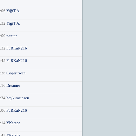
3:06
YiğiT A.
2:32
YiğiT A.
9:00
panter
5:32
FuRKaN216
0:45
FuRKaN216
0:26
Coqertrwen
0:16
Dreamer
9:34
heykimsinsen
3:06
FuRKaN216
7:14
YKaraca
3:43
YKaraca