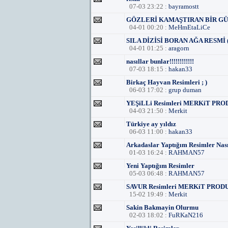
07-03 23:22 :
bayramostt
GÖZLERİ KAMAŞTIRAN BİR GÜL(
04-01 00:20 :
MeHmEtaLiCe
SILA DİZİSİ BORAN AĞA RESMİ
04-01 01:25 :
aragorn
nasıllar bunlar!!!!!!!!!!!!
07-03 18:15 :
hakan33
Birkaç Hayvan Resimleri ; )
06-03 17:02 :
grup duman
YEŞiLLi Resimleri MERKiT PR
04-03 21:50 :
Merkit
Türkiye ay yıldız
06-03 11:00 :
hakan33
Arkadaslar Yaptığım Resimler Nas
01-03 16:24 :
RAHMAN57
Yeni Yaptığım Resimler
05-03 06:48 :
RAHMAN57
SAVUR Resimleri MERKiT PRO
15-02 19:49 :
Merkit
Sakin Bakmayin Olurmu
02-03 18:02 :
FuRKaN216