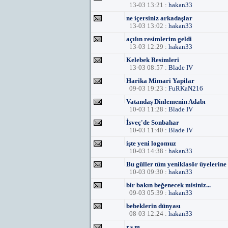
13-03 13:21 :
hakan33
ne içersiniz arkadaşlar
13-03 13:02 :
hakan33
açılın resimlerim geldi
13-03 12:29 :
hakan33
Kelebek Resimleri
13-03 08:57 :
Blade IV
Harika Mimari Yapilar
09-03 19:23 :
FuRKaN216
Vatandaş Dinlemenin Adabı
10-03 11:28 :
Blade IV
İsveç'de Sonbahar
10-03 11:40 :
Blade IV
işte yeni logomuz
10-03 14:38 :
hakan33
Bu güller tüm yeniklasör üyelerine
10-03 09:30 :
hakan33
bir bakın beğenecek misiniz...
09-03 05:39 :
hakan33
bebeklerin dünyası
08-03 12:24 :
hakan33
r.s.m