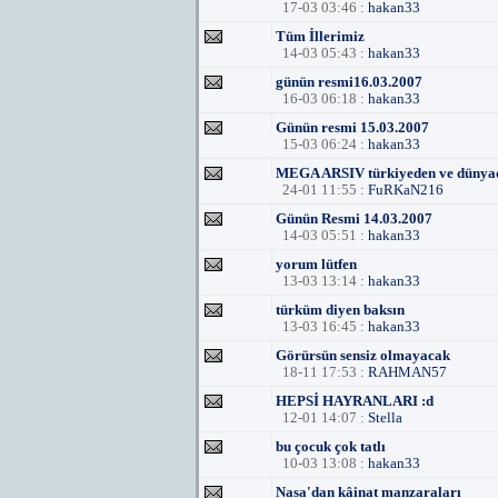
17-03 03:46 :
hakan33
Tüm İllerimiz
14-03 05:43 :
hakan33
günün resmi16.03.2007
16-03 06:18 :
hakan33
Günün resmi 15.03.2007
15-03 06:24 :
hakan33
MEGA ARSIV türkiyeden ve dünyad
24-01 11:55 :
FuRKaN216
Günün Resmi 14.03.2007
14-03 05:51 :
hakan33
yorum lütfen
13-03 13:14 :
hakan33
türküm diyen baksın
13-03 16:45 :
hakan33
Görürsün sensiz olmayacak
18-11 17:53 :
RAHMAN57
HEPSİ HAYRANLARI :d
12-01 14:07 :
Stella
bu çocuk çok tatlı
10-03 13:08 :
hakan33
Nasa'dan kâinat manzaraları