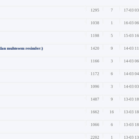
1295
7
17-03 0
1038
1
16-03 0
1198
5
15-03 1
an muhtesem resimler:)
1420
9
14-03 1
1166
3
14-03 0
1172
6
14-03 0
1096
3
14-03 0
1487
9
13-03 1
1662
16
13-03 1
1066
6
13-03 1
2202
1
13-03 1