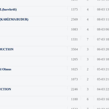
hareketli)
1375
4
08-03 1
 (KARİZMA BUDUR)
2569
4
08-03 1
1083
4
08-03 0
1331
7
07-03 1
ODUCTION
3504
3
06-03 2
1205
3
06-03 1
ıl Olmus
1025
2
05-03 2
1073
2
05-03 2
DUCTION
2246
3
04-03 2
1180
6
03-03 1