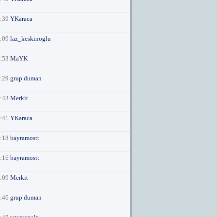
3:39
YKaraca
1:09
laz_keskinoglu
6:53
MaYK
8:29
grup duman
0:43
Merkit
8:41
YKaraca
1:18
bayramostt
1:16
bayramostt
2:09
Merkit
6:46
grup duman