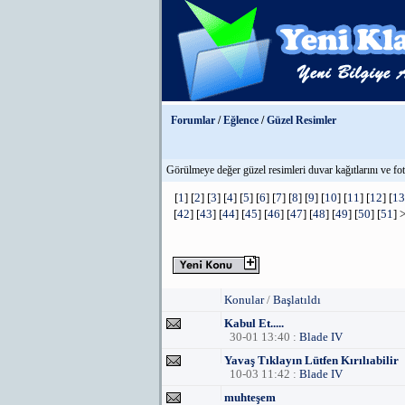
Forumlar
/
Eğlence
/
Güzel Resimler
Görülmeye değer güzel resimleri duvar kağıtlarını ve foto
[
1
] [
2
] [
3
] [
4
] [
5
] [
6
] [
7
] [
8
] [
9
] [
10
] [
11
] [
12
] [
13
[
42
] [
43
] [
44
] [
45
] [
46
] [
47
] [
48
] [
49
] [
50
] [
51
] 
Konular
/
Başlatıldı
Kabul Et.....
30-01 13:40 :
Blade IV
Yavaş Tıklayın Lütfen Kırılıabilir
10-03 11:42 :
Blade IV
muhteşem