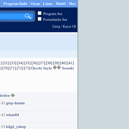
m
Program İndir
Oyun
Linux
Mobil
Mac
Program Ara
Forumlarda Ara
Giriş
/
Kayıt Ol
1
] [
32
] [
33
] [
34
] [
35
] [
36
] [
37
] [
38
] [
39
] [
40
] [
41
]
9
] [
70
] [
71
] [
72
] [
73
]
Önceki Sayfa
Sonraki
derilen
5:43
grup duman
5:42
rohan84
5:33
kdgd_yakup