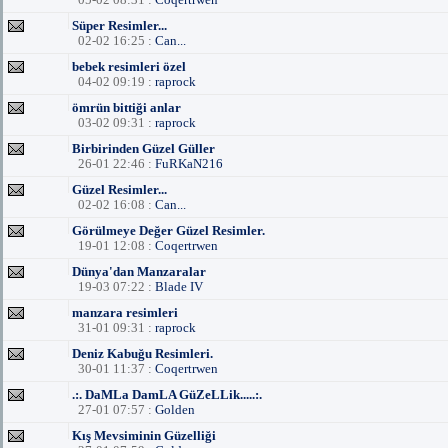
Süper Resimler...
02-02 16:25 :
Can...
bebek resimleri özel
04-02 09:19 :
raprock
ömrün bittiği anlar
03-02 09:31 :
raprock
Birbirinden Güzel Güller
26-01 22:46 :
FuRKaN216
Güzel Resimler...
02-02 16:08 :
Can...
Görülmeye Değer Güzel Resimler.
19-01 12:08 :
Coqertrwen
Dünya'dan Manzaralar
19-03 07:22 :
Blade IV
manzara resimleri
31-01 09:31 :
raprock
Deniz Kabuğu Resimleri.
30-01 11:37 :
Coqertrwen
.:. DaMLa DamLA GüZeLLik.....:.
27-01 07:57 :
Golden
Kış Mevsiminin Güzelliği