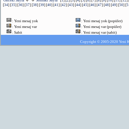
Önceki Sayfa
Sonraki Sayfa
[
1
] [
2
] [
3
] [
4
] [
5
] [
6
] [
7
] [
8
] [
9
] [
10
] [
11
] [
12
] 
[
34
] [
35
] [
36
] [
37
] [
38
] [
39
] [
40
] [
41
] [
42
] [
43
] [
44
] [
45
] [
46
] [
47
] [
48
] [
49
] [
50
] [
5
: Yeni mesaj yok
: Yeni mesaj yok (popüler)
: Yeni mesaj var
: Yeni mesaj var (popüler)
: Sabit
: Yeni mesaj var (sabit)
Copyright © 2005-2020 Yeni Kla