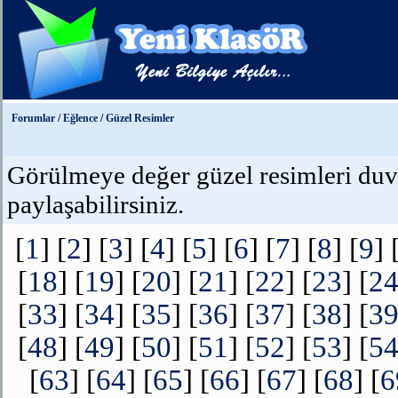
Forumlar
/
Eğlence
/
Güzel Resimler
Görülmeye değer güzel resimleri duvar
paylaşabilirsiniz.
[
1
] [
2
] [
3
] [
4
] [
5
] [
6
] [
7
] [
8
] [
9
] 
[
18
] [
19
] [
20
] [
21
] [
22
] [
23
] [
2
[
33
] [
34
] [
35
] [
36
] [
37
] [
38
] [
3
[
48
] [
49
] [
50
] [
51
] [
52
] [
53
] [
5
[
63
] [
64
] [
65
] [
66
] [
67
] [
68
] [
6