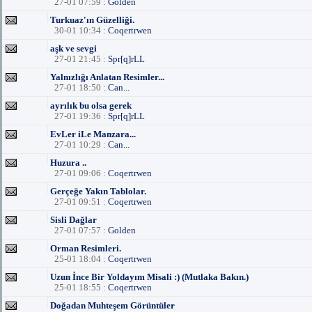
27-01 07:59 :
Golden
Turkuaz'ın Güzelliği.
30-01 10:34 :
Coqertrwen
aşk ve sevgi
27-01 21:45 :
Spr[q]rLL
Yalnızlığı Anlatan Resimler...
27-01 18:50 :
Can...
ayrılık bu olsa gerek
27-01 19:36 :
Spr[q]rLL
EvLer iLe Manzara...
27-01 10:29 :
Can...
Huzura ..
27-01 09:06 :
Coqertrwen
Gerçeğe Yakın Tablolar.
27-01 09:51 :
Coqertrwen
Sisli Dağlar
27-01 07:57 :
Golden
Orman Resimleri.
25-01 18:04 :
Coqertrwen
Uzun İnce Bir Yoldayım Misali :) (Mutlaka Bakın.)
25-01 18:55 :
Coqertrwen
Doğadan Muhteşem Görüntüler