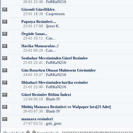
26-01 22:48 :
FuRKaN216
Gizemli Güzellikler.
25-01 18:39 :
Coqertrwen
Papatya Resimleri....
25-01 17:08 :
Şener K.
Örgüde Sanat...
25-01 10:11 :
Can...
Harika Manzaralar...!
25-01 09:29 :
Can...
Sonbahar Mevsiminden Güzel Resimler
21-01 22:41 :
FuRKaN216
Gün Batarken Olusan Muhtesem Görüntüler
24-01 19:27 :
FuRKaN216
Ilkbahari Mevsiminden harika resimler
21-01 22:40 :
FuRKaN216
Güzel Resimler Bölüm İndexi
12-04 06:18 :
Blade IV
Müthiş Manzara Resimleri ve Walpaper ları[25 Adet]
20-03 07:30 :
Blade IV
manzara resimleri
27-07 03:51 :
gsli_genc