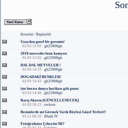
Son
Konular
/
Başlatıldı
Uzaydan gusel bir goruntu!
02-03 15:05 :
gh25908gh
2010 mercedes benz kamyon
02-03 15:02 :
gh25908gh
DAL DAL MEYVELER !
02-03 14:55 :
gh25908gh
DOGADAKİ RENKLER!
02-03 14:43 :
gh25908gh
iste burası dunya harikası gök pınar
02-03 14:40 :
gh25908gh
Barış Akarsu [GÜNCELLENECEK]
01-03 20:23 :
rockers
Resimlerde mi Görmek Vardı Böylesi Güzel Yerleri!!
03-11 06:55 :
Blade IV
Fotoğrafınızı Çekeyim Mi?
19-02 07:21 :
kalemix