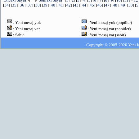
Önceki Sayfa
Sonraki Sayfa
[
1
] [
2
] [
3
] [
4
] [
5
] [
6
] [
7
] [
8
] [
9
] [
10
] [
11
] >
12
[
34
] [
35
] [
36
] [
37
] [
38
] [
39
] [
40
] [
41
] [
42
] [
43
] [
44
] [
45
] [
46
] [
47
] [
48
] [
49
] [
50
] [
5
: Yeni mesaj yok
: Yeni mesaj yok (popüler)
: Yeni mesaj var
: Yeni mesaj var (popüler)
: Sabit
: Yeni mesaj var (sabit)
Copyright © 2005-2020 Yeni Kla