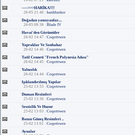
----->>>HARİKA!!!!
26-05 21:40 :
harddunker
Doğadan yansıyanlar....
26-05 09:38 :
Blade IV
Havai'den Görüntüler
26-02 14:47 :
Coqertrwen
Yapraklar Ve Sonbahar
26-02 14:46 :
Coqertrwen
Tatil Cenneti "French Polynesia Adası"
26-02 14:45 :
Coqertrwen
Yalnızlık
26-02 14:44 :
Coqertrwen
Işıklandırılmış Yapılar
25-02 13:55 :
Coqertrwen
Duman Resimleri
25-02 13:36 :
Coqertrwen
Sessizlik Ve Huzur
25-02 13:03 :
Coqertrwen
Batan Güneş Resimleri ..
25-02 13:01 :
Coqertrwen
Aynalar