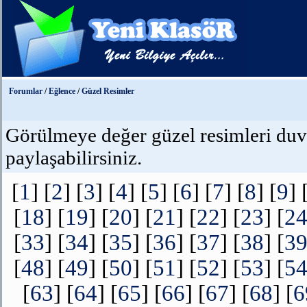
Forumlar
/
Eğlence
/
Güzel Resimler
Görülmeye değer güzel resimleri duvar
paylaşabilirsiniz.
[
1
] [
2
] [
3
] [
4
] [
5
] [
6
] [
7
] [
8
] [
9
] 
[
18
] [
19
] [
20
] [
21
] [
22
] [
23
] [
2
[
33
] [
34
] [
35
] [
36
] [
37
] [
38
] [
3
[
48
] [
49
] [
50
] [
51
] [
52
] [
53
] [
5
[
63
] [
64
] [
65
] [
66
] [
67
] [
68
] [
6