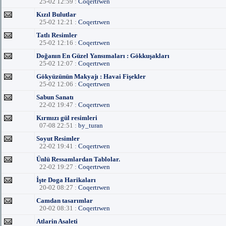
25-02 12:59 :
Coqertrwen
Kızıl Bulutlar
25-02 12:21 :
Coqertrwen
Tatlı Resimler
25-02 12:16 :
Coqertrwen
Doğanın En Güzel Yansımaları : Gökkuşakları
25-02 12:07 :
Coqertrwen
Gökyüzünün Makyajı : Havai Fişekler
25-02 12:06 :
Coqertrwen
Sabun Sanatı
22-02 19:47 :
Coqertrwen
Kırmızı gül resimleri
07-08 22:51 :
by_turan
Soyut Resimler
22-02 19:41 :
Coqertrwen
Ünlü Ressamlardan Tablolar.
22-02 19:27 :
Coqertrwen
İşte Doga Harikaları
20-02 08:27 :
Coqertrwen
Camdan tasarımlar
20-02 08:31 :
Coqertrwen
Atlarin Asaleti