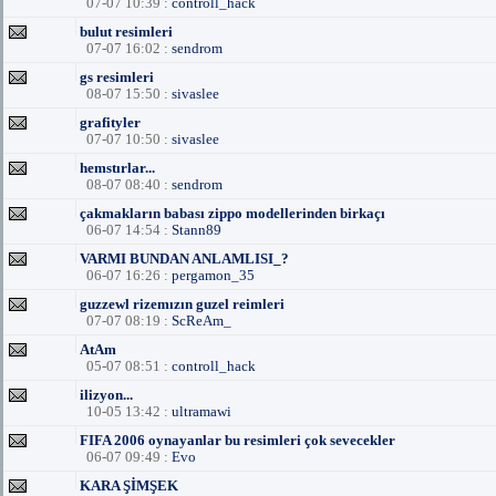
07-07 10:39 :
controll_hack
bulut resimleri
07-07 16:02 :
sendrom
gs resimleri
08-07 15:50 :
sivaslee
grafityler
07-07 10:50 :
sivaslee
hemstırlar...
08-07 08:40 :
sendrom
çakmakların babası zippo modellerinden birkaçı
06-07 14:54 :
Stann89
VARMI BUNDAN ANLAMLISI_?
06-07 16:26 :
pergamon_35
guzzewl rizemızın guzel reimleri
07-07 08:19 :
ScReAm_
AtAm
05-07 08:51 :
controll_hack
ilizyon...
10-05 13:42 :
ultramawi
FIFA 2006 oynayanlar bu resimleri çok sevecekler
06-07 09:49 :
Evo
KARA ŞİMŞEK