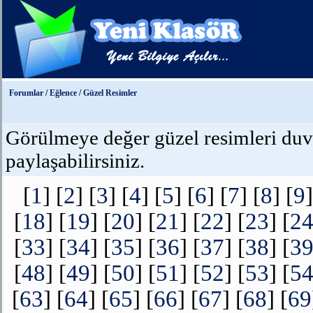
Forumlar
/
Eğlence
/
Güzel Resimler
Görülmeye değer güzel resimleri duvar
paylaşabilirsiniz.
[
1
] [
2
] [
3
] [
4
] [
5
] [
6
] [
7
] [
8
] [
9
]
[
18
] [
19
] [
20
] [
21
] [
22
] [
23
] [
2
[
33
] [
34
] [
35
] [
36
] [
37
] [
38
] [
3
[
48
] [
49
] [
50
] [
51
] [
52
] [
53
] [
5
[
63
] [
64
] [
65
] [
66
] [
67
] [
68
] [
69