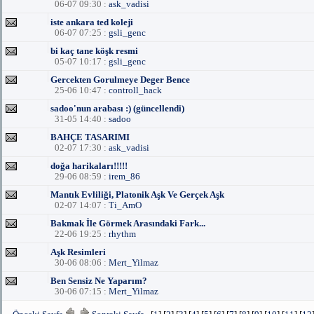
06-07 09:30 :
ask_vadisi
iste ankara ted koleji
06-07 07:25 :
gsli_genc
bi kaç tane köşk resmi
05-07 10:17 :
gsli_genc
Gercekten Gorulmeye Deger Bence
25-06 10:47 :
controll_hack
sadoo'nun arabası :) (güncellendi)
31-05 14:40 :
sadoo
BAHÇE TASARIMI
02-07 17:30 :
ask_vadisi
doğa harikaları!!!!!
29-06 08:59 :
irem_86
Mantık Evliliği, Platonik Aşk Ve Gerçek Aşk
02-07 14:07 :
Ti_AmO
Bakmak İle Görmek Arasındaki Fark...
22-06 19:25 :
rhythm
Aşk Resimleri
30-06 08:06 :
Mert_Yilmaz
Ben Sensiz Ne Yaparım?
30-06 07:15 :
Mert_Yilmaz