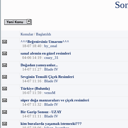
Son
Konular
/
Başlatıldı
^^^Beğenirsiniz Umarım^^^
18-07 18:40 :
by_onal
sanal alemin en güzel resimleri
04-06 14:19 :
crazy_31
Doğadan yansıyanlar...
14-07 11:27 :
Blade IV
Sevginin Temsili Çiçek Resimleri
14-07 11:16 :
Blade IV
Türkiye (Bulutda)
16-07 11:59 :
venoM
süper doğa manzaraları ve çiçek resimleri
14-07 11:32 :
Blade IV
Bir Garip Sonsuz - UZAY
14-07 11:11 :
Blade IV
kim buralarda yaşamak istemezki???
10-07 18:06 :
kikon_ksanthos