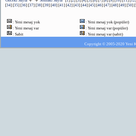
Önceki Sayfa
Sonraki Sayfa
[
1
] [
2
] [
3
] [
4
] [
5
] [
6
] [
7
] [
8
] [
9
] [
10
] [
11
] [
12
[
34
] [
35
] [
36
] [
37
] [
38
] [
39
] [
40
] [
41
] [
42
] [
43
] [
44
] [
45
] [
46
] [
47
] [
48
] [
49
] [
50
] [
: Yeni mesaj yok
: Yeni mesaj yok (popüler)
: Yeni mesaj var
: Yeni mesaj var (popüler)
: Sabit
: Yeni mesaj var (sabit)
Copyright © 2005-2020 Yeni Kla