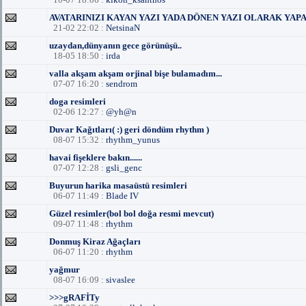
AVATARINIZI KAYAN YAZI YADA DÖNEN YAZI OLARAK YAPA
21-02 22:02 :
NetsinaN
uzaydan,dünyanın gece görünüşü..
18-05 18:50 :
irda
valla akşam akşam orjinal bişe bulamadım...
07-07 16:20 :
sendrom
doga resimleri
02-06 12:27 :
@yh@n
Duvar Kağıtları( :) geri döndüm rhythm )
08-07 15:32 :
rhythm_yunus
havai fişeklere bakın......
07-07 12:28 :
gsli_genc
Buyurun harika masaüstü resimleri
06-07 11:49 :
Blade IV
Güzel resimler(bol bol doğa resmi mevcut)
09-07 11:48 :
rhythm
Donmuş Kiraz Ağaçları
06-07 11:20 :
rhythm
yağmur
08-07 16:09 :
sivaslee
>>>gRAFİTy