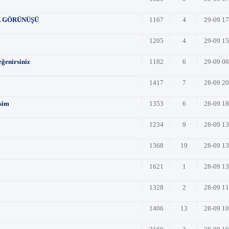
 GÖRÜNÜŞÜ
1167
4
29-09 1
1205
4
29-09 1
eğenirsiniz
1182
6
29-09 0
1417
7
28-09 2
esim
1353
6
28-09 1
1234
9
28-09 1
1368
19
28-09 1
1621
1
28-09 1
1328
2
28-09 1
1406
13
28-09 1