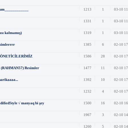
um____________
1213
1
03-10 1
1331
1
03-10 1
ası kalmamış)
1319
1
03-10 1
simlerrrr
1385
6
02-10 1
YÖNETİCİLERİMİZ
1586
28
02-10 1
rr (RAHMAN57) Resimler
1477
11
02-10 1
arikaaaa...
1392
10
02-10 1
1232
4
02-10 1
ifiedStyle √ manyaq bi şey
1500
16
02-10 1
1967
3
02-10 1
1260
5
02-10 1