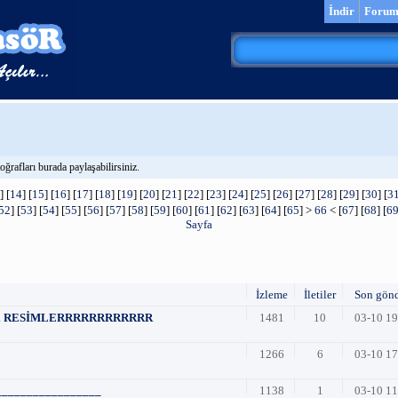
İndir
Foru
ğrafları burada paylaşabilirsiniz.
] [
14
] [
15
] [
16
] [
17
] [
18
] [
19
] [
20
] [
21
] [
22
] [
23
] [
24
] [
25
] [
26
] [
27
] [
28
] [
29
] [
30
] [
3
52
] [
53
] [
54
] [
55
] [
56
] [
57
] [
58
] [
59
] [
60
] [
61
] [
62
] [
63
] [
64
] [
65
] >
66
< [
67
] [
68
] [
6
Sayfa
İzleme
İletiler
Son gön
 yeni RESİMLERRRRRRRRRRRR
1481
10
03-10 1
1266
6
03-10 1
_________________
1138
1
03-10 1