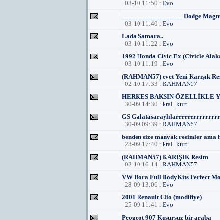
03-10 11:50 :
Evo
__________________Dodge Magn
03-10 11:40 :
Evo
Lada Samara..
03-10 11:22 :
Evo
1992 Honda Civic Ex (Civicle Alak
03-10 11:19 :
Evo
(RAHMAN57) evet Yeni Karışık Re
02-10 17:33 :
RAHMAN57
HERKES BAKSIN ÖZELLİKLE 
30-09 14:30 :
kral_kurt
GS Galatasaraylılarrrrrrrrrrrrr
30-09 09:39 :
RAHMAN57
benden size manyak resimler ama h
28-09 17:40 :
kral_kurt
(RAHMAN57) KARIŞIK Resim
02-10 16:14 :
RAHMAN57
VW Bora Full BodyKits Perfect Mod
28-09 13:06 :
Evo
2001 Renault Clio (modifiye)
25-09 11:41 :
Evo
Peogeot 907 Kusursuz bir araba