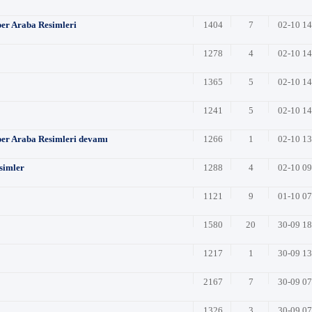
per Araba Resimleri
1404
7
02-10 1
1278
4
02-10 1
1365
5
02-10 1
1241
5
02-10 1
üper Araba Resimleri devamı
1266
1
02-10 1
simler
1288
4
02-10 0
1121
9
01-10 0
1580
20
30-09 1
1217
1
30-09 1
2167
7
30-09 0
1326
3
30-09 0