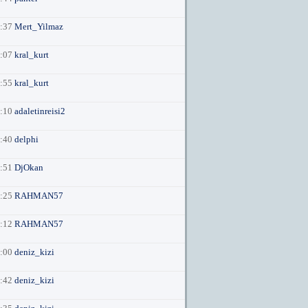
7:37
Mert_Yilmaz
5:07
kral_kurt
6:55
kral_kurt
0:10
adaletinreisi2
8:40
delphi
3:51
DjOkan
3:25
RAHMAN57
3:12
RAHMAN57
1:00
deniz_kizi
0:42
deniz_kizi