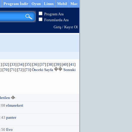
m
Program İndir
Oyun
Linux
Mobil
Mac
Program Ara
Forumlarda Ara
Giriş
/
Kayıt Ol
1
] [
32
] [
33
] [
34
] [
35
] [
36
] [
37
] [
38
] [
39
] [
40
] [
41
]
9
] [
70
] [
71
] [
72
] [
73
]
Önceki Sayfa
Sonraki
derilen
9:08
elmasekeri
7:43
panter
1:50
Evo