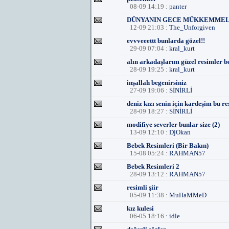
08-09 14:19 :
panter
DÜNYANIN GECE MÜKKEMMEL
12-09 21:03 :
The_Unforgiven
evvveeettt bunlarda gözel!!
29-09 07:04 :
kral_kurt
alın arkadaşlarım güzel resimler b
28-09 19:25 :
kral_kurt
inşallah begenirsiniz
27-09 19:06 :
SİNİRLİ
deniz kızı senin için kardeşim bu r
28-09 18:27 :
SİNİRLİ
modifiye severler bunlar size (2)
13-09 12:10 :
DjOkan
Bebek Resimleri (Bir Bakın)
15-08 05:24 :
RAHMAN57
Bebek Resimleri 2
28-09 13:12 :
RAHMAN57
resimli şiir
05-09 11:38 :
MuHaMMeD
kız kulesi
06-05 18:16 :
idle