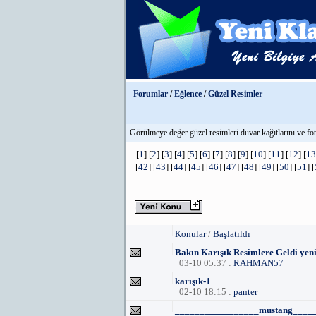
Forumlar
/
Eğlence
/
Güzel Resimler
Görülmeye değer güzel resimleri duvar kağıtlarını ve foto
[
1
] [
2
] [
3
] [
4
] [
5
] [
6
] [
7
] [
8
] [
9
] [
10
] [
11
] [
12
] [
13
[
42
] [
43
] [
44
] [
45
] [
46
] [
47
] [
48
] [
49
] [
50
] [
51
] [
Konular
/
Başlatıldı
Bakın Karışık Resimlere Geldi
03-10 05:37 :
RAHMAN57
karışık-1
02-10 18:15 :
panter
_________________mustang____