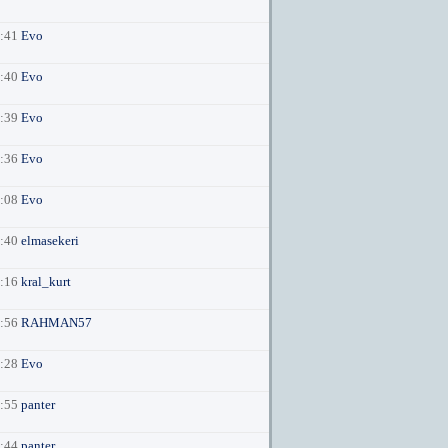
4:41
Evo
4:40
Evo
4:39
Evo
4:36
Evo
3:08
Evo
9:40
elmasekeri
7:16
kral_kurt
8:56
RAHMAN57
3:28
Evo
7:55
panter
7:44
panter