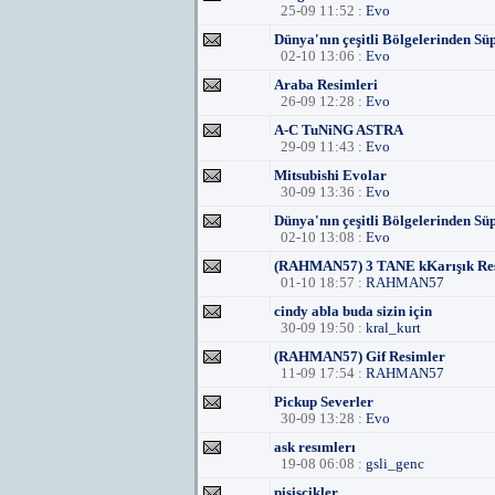
25-09 11:52 :
Evo
Dünya'nın çeşitli Bölgelerinden Sü
02-10 13:06 :
Evo
Araba Resimleri
26-09 12:28 :
Evo
A-C TuNiNG ASTRA
29-09 11:43 :
Evo
Mitsubishi Evolar
30-09 13:36 :
Evo
Dünya'nın çeşitli Bölgelerinden S
02-10 13:08 :
Evo
(RAHMAN57) 3 TANE kKarışık Re
01-10 18:57 :
RAHMAN57
cindy abla buda sizin için
30-09 19:50 :
kral_kurt
(RAHMAN57) Gif Resimler
11-09 17:54 :
RAHMAN57
Pickup Severler
30-09 13:28 :
Evo
ask resımlerı
19-08 06:08 :
gsli_genc
pisiscikler