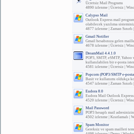
Ücretsiz Mail Programı
4890 izlenme | Ücretsiz | Wi
Calypso Mail
Outlook Express mail programı
olabilecek yazılıma sistemini
4877 izlenme | Zaman Sınırl
Gmail Notifier
Gmail hesabınıza gelen mailler
4678 izlenme | Ücretsiz | Wi
DreamMail 4.4.1.0
POP3, SMTP, eSMTP, Yahoo ve 
kullanılabilen bir e-posta iste
4581 izlenme | Ücretsiz | Wi
Popcorn (POP3/SMTP e-posta 
Basit ve kullanımı oldukça k
4547 izlenme | Zaman Sınırlı
Eudora 8.0
Eudora Mail Outlook Express t
4520 izlenme | Ücretsiz | Wi
Mail Password
POP3 hesaplı mail adresinizin 
4502 izlenme | Kısıtlamalı |
Spam Monitor
Gereksiz ve spam mailleri te
4498 izlenme | Demo | Windo