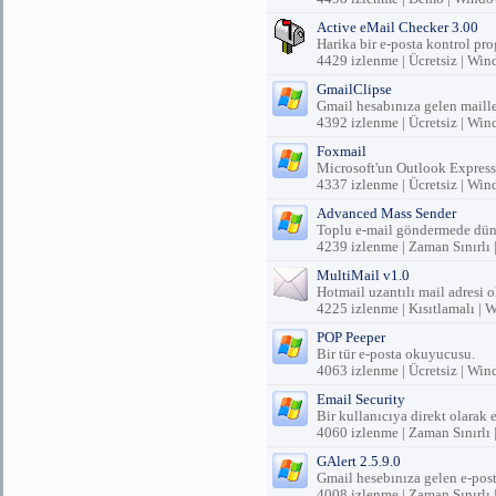
Active eMail Checker 3.00
Harika bir e-posta kontrol pr
4429 izlenme | Ücretsiz | Wi
GmailClipse
Gmail hesabınıza gelen maille
4392 izlenme | Ücretsiz | Wi
Foxmail
Microsoft'un Outlook Express
4337 izlenme | Ücretsiz | Wi
Advanced Mass Sender
Toplu e-mail göndermede düny
4239 izlenme | Zaman Sınırlı
MultiMail v1.0
Hotmail uzantılı mail adresi 
4225 izlenme | Kısıtlamalı |
POP Peeper
Bir tür e-posta okuyucusu.
4063 izlenme | Ücretsiz | Wi
Email Security
Bir kullanıcıya direkt olarak e
4060 izlenme | Zaman Sınırlı
GAlert 2.5.9.0
Gmail hesebınıza gelen e-pos
4008 izlenme | Zaman Sınırlı