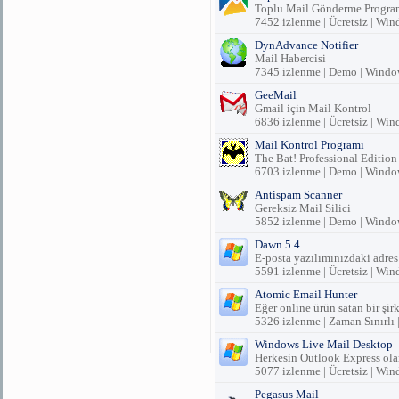
Toplu Mail Gönderme Progra
7452 izlenme | Ücretsiz | Wi
DynAdvance Notifier
Mail Habercisi
7345 izlenme | Demo | Windo
GeeMail
Gmail için Mail Kontrol
6836 izlenme | Ücretsiz | Wi
Mail Kontrol Programı
The Bat! Professional Edition
6703 izlenme | Demo | Windo
Antispam Scanner
Gereksiz Mail Silici
5852 izlenme | Demo | Windo
Dawn 5.4
E-posta yazılımınızdaki adres
5591 izlenme | Ücretsiz | Wi
Atomic Email Hunter
Eğer online ürün satan bir şir
5326 izlenme | Zaman Sınırlı
Windows Live Mail Desktop
Herkesin Outlook Express olara
5077 izlenme | Ücretsiz | Wi
Pegasus Mail